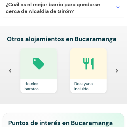
¿Cuál es el mejor barrio para quedarse
expand_more
cerca de Alcaldía de Girón?
Otros alojamientos en Bucaramanga
local_offer
restaurant
chevron_left
chevron_right
Hoteles
Desayuno
C
baratos
incluido
p
Puntos de interés en Bucaramanga