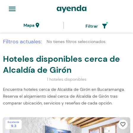
menu
location_on
filter_alt
Mapa
Filtrar
Filtros actuales:
No tienes filtros seleccionados.
Hoteles disponibles cerca de
Alcaldía de Girón
1 hoteles disponibles
Encuentra hoteles cerca de Alcaldía de Girón en Bucaramanga.
Reserva el alojamiento ideal cerca de Alcaldía de Girón tras
comparar ubicación, servicios y reseñas de cada opción.
Excelente
favorite_border
9.3