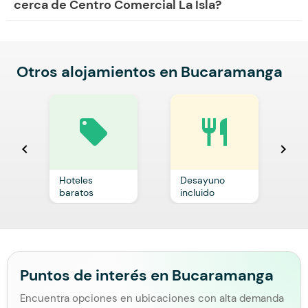
cerca de Centro Comercial La Isla?
Otros alojamientos en Bucaramanga
local_offer
restaurant
chevron_left
chevron_right
Hoteles
Desayuno
C
baratos
incluido
p
Puntos de interés en Bucaramanga
Encuentra opciones en ubicaciones con alta demanda