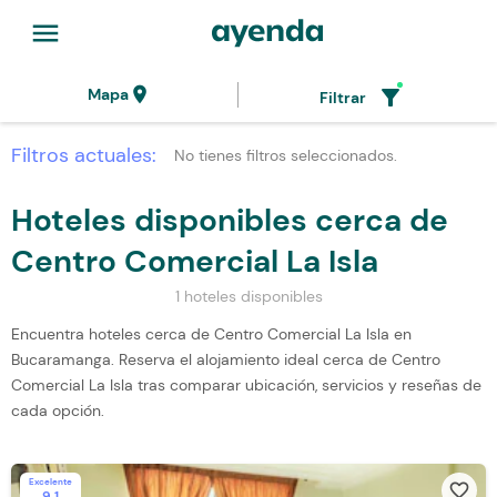
menu
location_on
filter_alt
Mapa
Filtrar
Filtros actuales:
No tienes filtros seleccionados.
Hoteles disponibles cerca de
Centro Comercial La Isla
1 hoteles disponibles
Encuentra hoteles cerca de Centro Comercial La Isla en
Bucaramanga. Reserva el alojamiento ideal cerca de Centro
Comercial La Isla tras comparar ubicación, servicios y reseñas de
cada opción.
Excelente
favorite_border
9.1