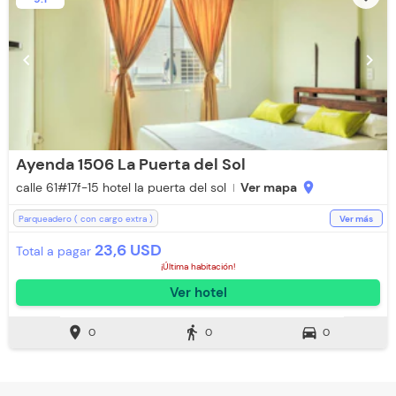
chevron_left
chevron_right
Ayenda 1506 La Puerta del Sol
calle 61#17f-15 hotel la puerta del sol
Ver mapa
location_on
Parqueadero ( con cargo extra )
Ver más
Parqueadero (Sujeto a Disponibilidad)
Room Service
Televisión
23,6 USD
Total a pagar
Espacios Impecables
WiFi
Ducha
Toallas de cuerpo
Teléfono
¡Última habitación!
Baño Privado
Recepción de 24 horas
Ventilador
Ver hotel
Aceptan Mascotas
Aceptan Niños
Toallas
Aire acondicionado
location_on
directions_walk
directions_car
0
0
0