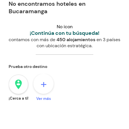
No encontramos hoteles en
Bucaramanga
No icon
¡Continúa con tu búsqueda!
contamos con más de
450 alojamientos
en 3 países
con ubicación estratégica.
Prueba otro destino
+
person_pin_circle
¡Cerca a ti!
Ver más