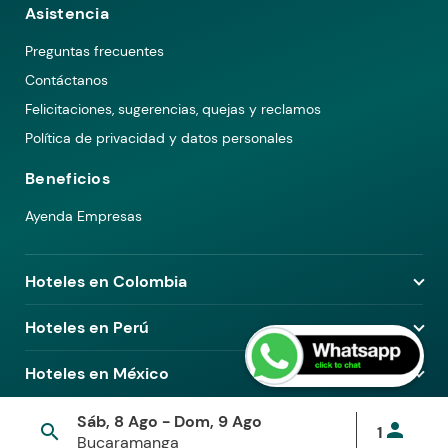
Asistencia
Preguntas frecuentes
Contáctanos
Felicitaciones, sugerencias, quejas y reclamos
Política de privacidad y datos personales
Beneficios
Ayenda Empresas
Hoteles en Colombia
Hoteles en Medellín
Hoteles en Perú
Hoteles en Bogotá
Hoteles en Lima
Hoteles en México
Hoteles en Pereira
Hoteles en Arequipa
Hoteles en Barranquilla
Hoteles en Ciudad de México
Sáb, 8 Ago - Dom, 9 Ago
Hoteles en Piura
© 2026 Ayenda. Todos los derechos reservados.
person
search
1
Hoteles en Cali
Hoteles en Guadalajara
Bucaramanga
Términos y condiciones
Política de privacidad