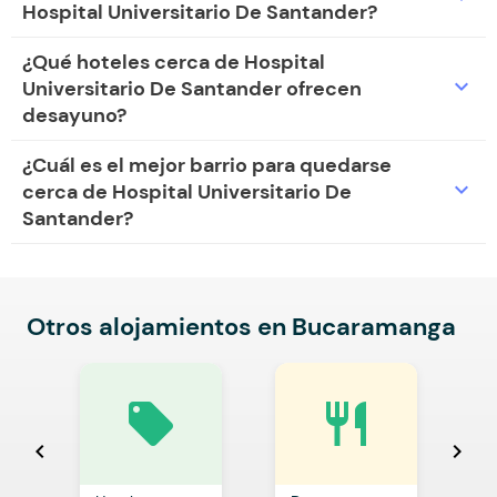
Hospital Universitario De Santander?
¿Qué hoteles cerca de Hospital
expand_more
Universitario De Santander ofrecen
desayuno?
¿Cuál es el mejor barrio para quedarse
expand_more
cerca de Hospital Universitario De
Santander?
Otros alojamientos en Bucaramanga
local_offer
restaurant
chevron_left
chevron_right