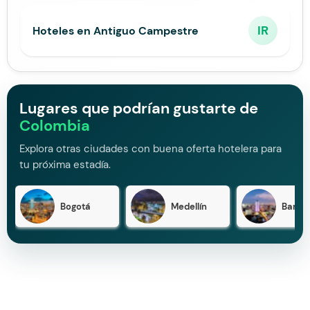
IR
Hoteles en Antiguo Campestre
Lugares que podrían gustarte de
Colombia
Explora otras ciudades con buena oferta hotelera para
tu próxima estadía.
Bogotá
Medellín
Barran