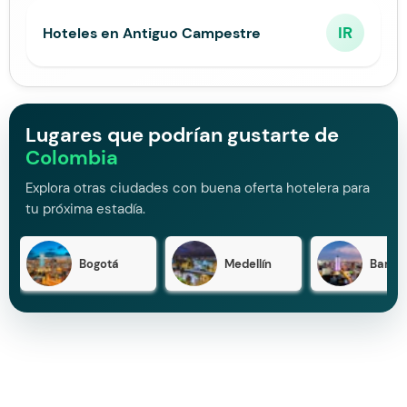
IR
Hoteles en Antiguo Campestre
Lugares que podrían gustarte de
Colombia
Explora otras ciudades con buena oferta hotelera para
tu próxima estadía.
Bogotá
Medellín
Barran