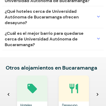
Universidad Autónoma de Bucaramanga?
¿Qué hoteles cerca de Universidad
expand_more
Autónoma de Bucaramanga ofrecen
desayuno?
¿Cuál es el mejor barrio para quedarse
expand_more
cerca de Universidad Autónoma de
Bucaramanga?
Otros alojamientos en Bucaramanga
local_offer
restaurant
chevron_left
chevron_right
Hoteles
Desayuno
C