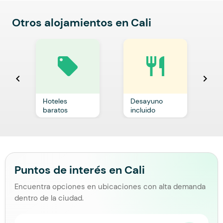
Otros alojamientos en Cali
local_offer
restaurant
chevron_left
chevron_right
Hoteles
Desayuno
C
baratos
incluido
p
Puntos de interés en Cali
Encuentra opciones en ubicaciones con alta demanda
dentro de la ciudad.