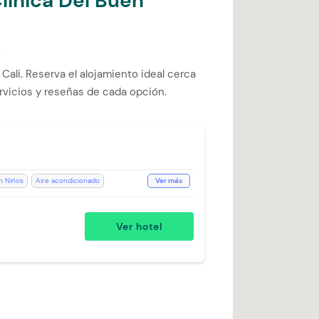
línica Del Buen
s
ali. Reserva el alojamiento ideal cerca
rvicios y reseñas de cada opción.
n Niños
Aire acondicionado
Ver más
ivado
Ducha
Escritorio
ión de Café
Kit de aseo
Ver hotel
ecepción de 24 horas
Silla Escritorio
tflix
Toallas
Toallas de cuerpo