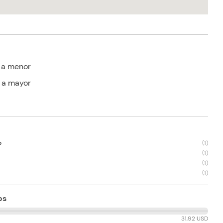
 a menor
 a mayor
o
(
1
)
(
1
)
(
1
)
(
1
)
os
31,92 USD