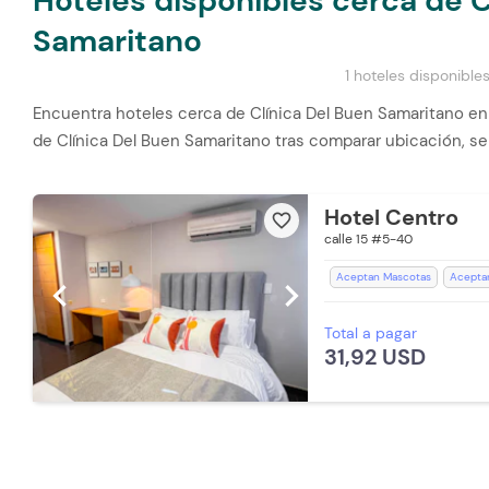
Hoteles disponibles cerca de C
Samaritano
1 hoteles disponible
Encuentra hoteles cerca de Clínica Del Buen Samaritano en C
de Clínica Del Buen Samaritano tras comparar ubicación, se
Hotel Centro
favorite_border
calle 15 #5-40
Aceptan Mascotas
Acepta
chevron_left
chevron_right
Asistencia Medica
Baño Pr
Total a pagar
Espacios Impecables
Estac
31,92 USD
Lavandería (Cargo Extra)
R
Televisión
Televisión con Ne
WiFi
Zona de fumadores