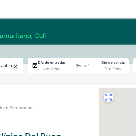
amaritano, Cali
Día de entrada:
Día de salida:
event_available
Noches: 1
close
Jue, 6 Ago
Vie, 7 Ago
zoom_out_map
 Buen Samaritano