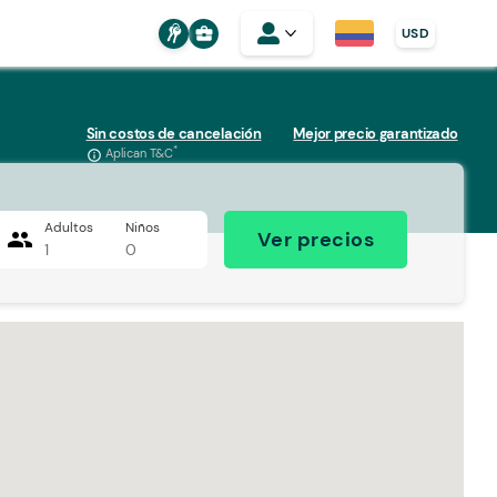
business_center
USD
Sin costos de cancelación
Mejor precio garantizado
*
Aplican T&C
info_outline
Adultos
Niños
people
Ver precios
1
0