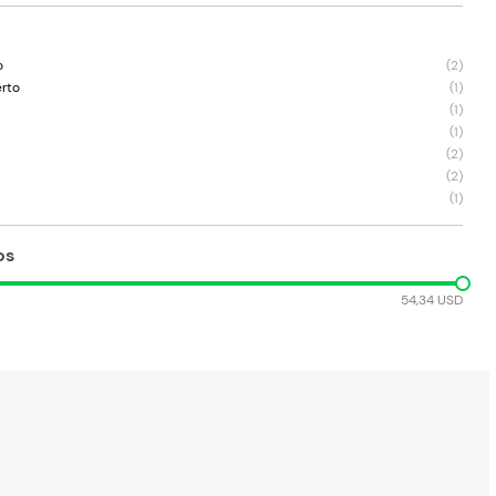
o
(
2
)
erto
(
1
)
(
1
)
(
1
)
(
2
)
(
2
)
(
1
)
os
54,34 USD