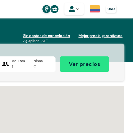
business_center
USD
Sin costos de cancelación
Mejor precio garantizado
*
Aplican T&C
info_outline
Adultos
Niños
people
Ver precios
1
0