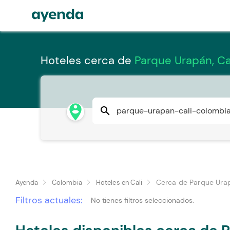
Hoteles cerca de
Parque Urapán, Ca
person_pin_circle
search
Cerca de Parque Ura
Ayenda
Colombia
Hoteles en Cali
Filtros actuales:
No tienes filtros seleccionados.