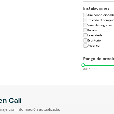
Instalaciones
Aire acondicionad
Traslado al aeropu
Viaje de negocios
Parking
Lavandería
Escritorio
Ascensor
Rango de preci
33,17 USD
 en
Cali
viaje con información actualizada.