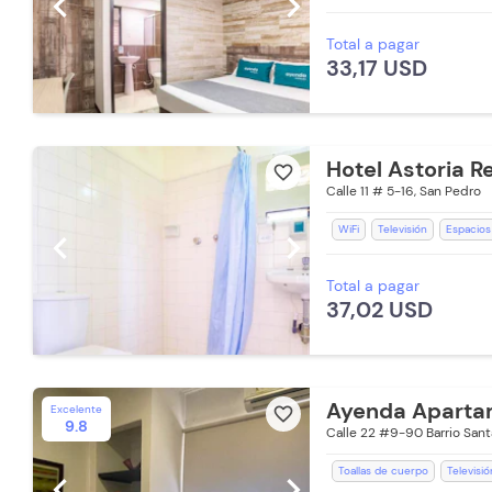
chevron_left
chevron_right
Estación de Café
Caja Fuer
Total a pagar
Ducha
Toallas de cuerpo
33,17 USD
Aceptan Niños
Toallas
S
WiFi
Secador de pelo
Hotel Astoria R
favorite_border
Calle 11 # 5-16, San Pedro
WiFi
Televisión
Espacios
chevron_left
chevron_right
Baño Privado
Ducha
Toa
Total a pagar
Lavandería (Cargo Extra)
R
37,02 USD
Ventilador
Ayenda Apartame
Excelente
favorite_border
9.8
Calle 22 #9-90 Barrio San
Toallas de cuerpo
Televisió
chevron_left
chevron_right