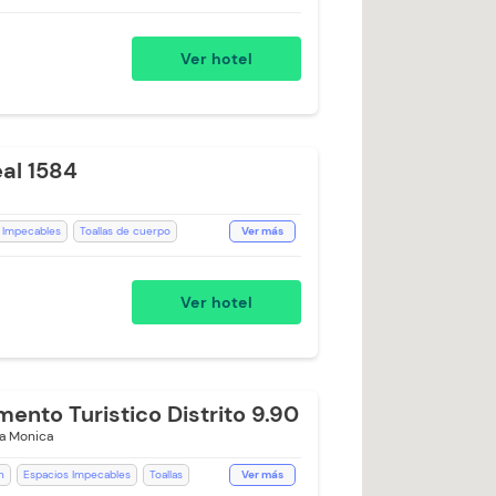
te
Aire acondicionado
Escritorio
Baño Privado
Recepción de 24 horas
Ver hotel
illa Escritorio
Lavandería (Cargo Extra)
eal 1584
 Impecables
Toallas de cuerpo
Ver más
llas
Aceptan Niños
Ascensor
ecepción de 24 horas
Teléfono
Ver hotel
nto Turistico Distrito 9.90
ta Monica
n
Espacios Impecables
Toallas
Ver más