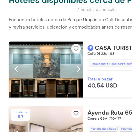
Hoteles disponibles cerca de 
4 hoteles disponibles
Encuentra hoteles cerca de Parque Urapán en Cali. Descub
y revisa servicios, ubicación y comodidades antes de reser
CASA TURIS
favorite_border
Calle 9f 23c -63
Parqueadero ( con cargo extr
chevron_left
chevron_right
Traslado al aeropuerto (cargo
Total a pagar
Aceptan Niños
Cocina
S
40,54 USD
Televisión con Netflix
Toall
Estación de Café
Secador 
Parqueadero Externo
Parq
Aire acondicionado
Toallas
Ayenda Ruta 65
Excelente
favorite_border
9.7
Carrera 66A #10-177
Plancha para Ropa
Televisi