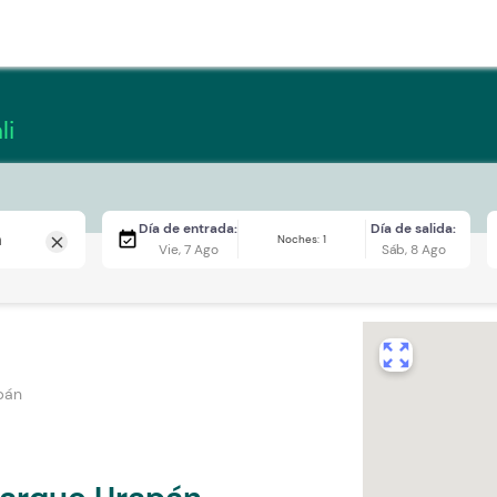
li
Día de entrada:
Día de salida:
event_available
Noches: 1
close
Vie, 7 Ago
Sáb, 8 Ago
zoom_out_map
pán