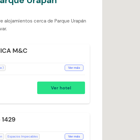
Parque Urapán
re alojamientos cerca de Parque Urapán
var.
TICA M&C
a )
Ver más
 extra)
Escritorio
WiFi
illa Escritorio
Televisión
Ver hotel
as de cuerpo
Espacios Impecables
de pelo
Kit de aseo
ueadero (Sujeto a Disponibilidad)
Baño Privado
 1429
ón
Espacios Impecables
Ver más