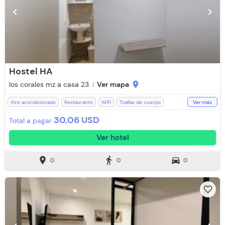
chevron_left
chevron_right
Hostel HA
los corales mz a casa 23
Ver mapa
location_on
Aire acondicionado
Restaurante
WiFi
Toallas de cuerpo
Ver más
Televisión
Espacios Impecables
Ducha
Toallas
Baño Privado
30,06 USD
Total a pagar
Ver hotel
location_on
directions_walk
directions_car
0
0
0
favorite_border