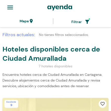
menu
location_on
filter_alt
Mapa
Filtrar
Filtros actuales:
No tienes filtros seleccionados.
Hoteles disponibles cerca de
Ciudad Amurallada
7 hoteles disponibles
Encuentra hoteles cerca de Ciudad Amurallada en Cartagena.
Descubre alojamientos cerca de Ciudad Amurallada y revisa
servicios, ubicación y comodidades antes de reservar.
Excelente
favorite_border
9