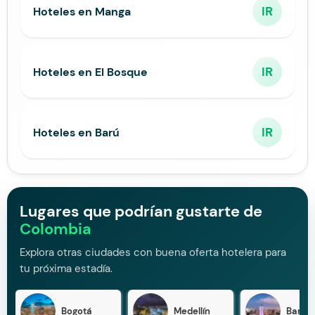
IR
Hoteles en Manga
IR
Hoteles en El Bosque
IR
Hoteles en Barú
Lugares que podrían gustarte de
Colombia
Explora otras ciudades con buena oferta hotelera para
tu próxima estadía.
Bogotá
Medellín
Barran