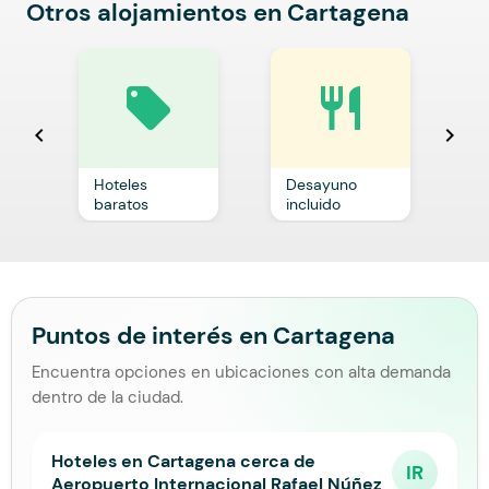
Otros alojamientos en Cartagena
local_offer
restaurant
chevron_left
chevron_right
Hoteles
Desayuno
C
baratos
incluido
p
Puntos de interés en Cartagena
Encuentra opciones en ubicaciones con alta demanda
dentro de la ciudad.
Hoteles en Cartagena cerca de
IR
Aeropuerto Internacional Rafael Núñez