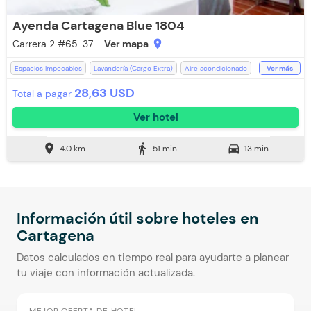
Ayenda Cartagena Blue 1804
Carrera 2 #65-37
Ver mapa
location_on
Espacios Impecables
Lavandería (Cargo Extra)
Aire acondicionado
Ver más
Restaurante
WiFi
Piscina
Escritorio
Ducha
28,63 USD
Total a pagar
Toallas de cuerpo
Baño Privado
Recepción de 24 horas
Ver hotel
Zona de fumadores
Aceptan Niños
Televisión
Toallas
Parqueadero (Sujeto a Disponibilidad)
Silla Escritorio
location_on
directions_walk
directions_car
4,0 km
51 min
13 min
Aceptan Mascotas (Cargo Extra)
Información útil sobre hoteles en
Cartagena
Datos calculados en tiempo real para ayudarte a planear
tu viaje con información actualizada.