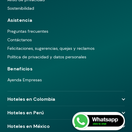
Sostenibilidad
Asistencia
Preguntas frecuentes
Contáctanos
Felicitaciones, sugerencias, quejas y reclamos
Política de privacidad y datos personales
Beneficios
Ayenda Empresas
Hoteles en Colombia
Hoteles en Medellín
Hoteles en Perú
Hoteles en Bogotá
Hoteles en Lima
Hoteles en México
Hoteles en Pereira