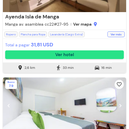
Ayenda Isla de Manga
Manga av. asamblea cc22#27-95
Ver mapa
location_on
Ropero
Plancha para Ropa
Lavandería (Cargo Extra)
Ver más
Baño Privado
Ducha
Toallas
WiFi
Toallas de cuerpo
31,81 USD
Total a pagar
Televisión
Espacios Impecables
Aceptan Niños
Ver hotel
Aire acondicionado
Bar
Escritorio
Estación de Café
Restaurante
Secador de pelo
Silla Escritorio
Zona de fumadores
location_on
directions_walk
directions_car
2,6 km
33 min
16 min
Bueno
favorite_border
7.9
chevron_left
chevron_right