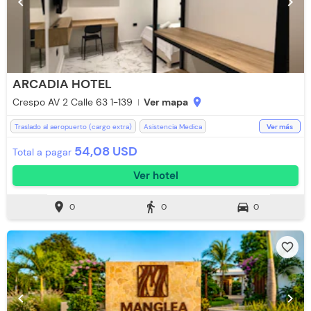
chevron_left
chevron_right
ARCADIA HOTEL
Crespo AV 2 Calle 63 1-139
Ver mapa
location_on
Traslado al aeropuerto (cargo extra)
Asistencia Medica
Ver más
Baño Privado
Desayuno incluido
Recepción de 24 horas
54,08 USD
Total a pagar
Televisión
Toallas
Toallas de cuerpo
WiFi
Aire acondicionado
Ver hotel
Ducha
location_on
directions_walk
directions_car
0
0
0
favorite_border
chevron_left
chevron_right