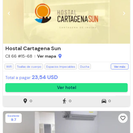
chevron_left
chevron_right
Hostal Cartagena Sun
Cll 66 #15-68
Ver mapa
location_on
WiFi
Toallas de cuerpo
Espacios Impecables
Ducha
Ver más
Aceptan Niños
Aire acondicionado
Ventilador
Toallas
23,54 USD
Total a pagar
Televisión
Televisión con Netflix
Ver hotel
location_on
directions_walk
directions_car
0
0
0
Excelente
favorite_border
9.7