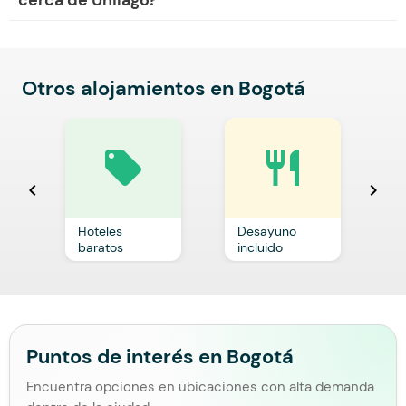
cerca de Unilago?
Otros alojamientos en Bogotá
local_offer
restaurant
chevron_left
chevron_right
Hoteles
Desayuno
C
baratos
incluido
p
Puntos de interés en Bogotá
Encuentra opciones en ubicaciones con alta demanda