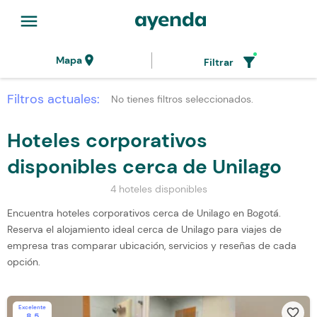
menu
location_on
filter_alt
Mapa
Filtrar
Filtros actuales:
No tienes filtros seleccionados.
Hoteles corporativos
disponibles cerca de Unilago
4 hoteles disponibles
Encuentra hoteles corporativos cerca de Unilago en Bogotá.
Reserva el alojamiento ideal cerca de Unilago para viajes de
empresa tras comparar ubicación, servicios y reseñas de cada
opción.
Excelente
favorite_border
8.5