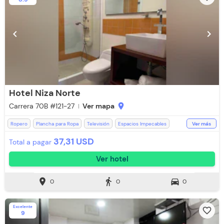
chevron_left
chevron_right
Hotel Niza Norte
Carrera 70B #121-27
Ver mapa
location_on
Ropero
Plancha para Ropa
Televisión
Espacios Impecables
Ver más
Cocina
Ducha
Aceptan Niños
WiFi
Baño Privado
37,31 USD
Total a pagar
Toallas de cuerpo
Ver hotel
location_on
directions_walk
directions_car
0
0
0
Excelente
favorite_border
9