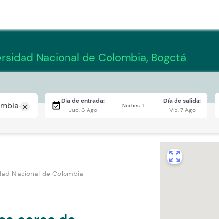
ersidad Nacional de Colombia, Bogotá
Día de entrada:
Día de salida:
event_available
Noches: 1
close
Jue, 6 Ago
Vie, 7 Ago
zoom_out_map
dad Nacional de Colombia