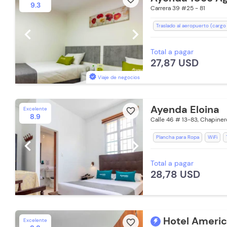
9.3
Carrera 39 #25 - 81
Traslado al aeropuerto (cargo
chevron_left
chevron_right
Lavandería (Cargo Extra)
Te
Total a pagar
Desayuno incluido
Ducha
27,87 USD
Recepción de 24 horas
Toa
Toallas de cuerpo
Estación
Viaje de negocios
Ayenda Eloina
Excelente
favorite_border
8.9
Calle 46 # 13-83, Chapiner
Plancha para Ropa
WiFi
chevron_left
chevron_right
Aceptan Niños
Toallas de 
Total a pagar
Toallas
Lavandería (Cargo E
28,78 USD
Recepción de 24 horas
Ac
Silla Escritorio
Hotel Ameri
Excelente
favorite_border