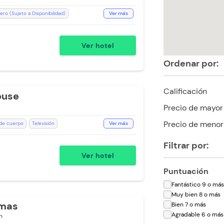
ro (Sujeto a Disponibilidad)
Ver más
aja Fuerte
Televisión
Desayuno incluido
Ducha
Ver hotel
vado
Recepción de 24 horas
Ordenar por:
Calificación
ouse
Precio de mayor
Precio de menor
 de cuerpo
Televisión
Ver más
ción de 24 horas
Filtrar por:
ra)
Room Service
Baño Privado
Ver hotel
oallas
Secador de pelo
Puntuación
Fantástico 9 o má
Muy bien 8 o más
lmas
Bien 7 o más
Agradable 6 o más
n