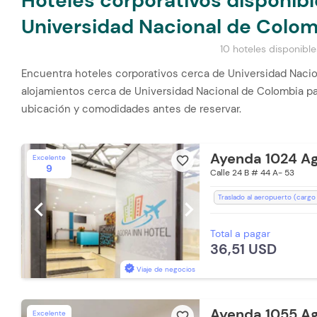
Hoteles corporativos disponib
Universidad Nacional de Colom
10 hoteles disponible
Encuentra hoteles corporativos cerca de Universidad Naci
alojamientos cerca de Universidad Nacional de Colombia par
ubicación y comodidades antes de reservar.
Ayenda 1024 Ag
Excelente
favorite_border
9
Calle 24 B # 44 A- 53
Traslado al aeropuerto (cargo
chevron_left
chevron_right
Espacios Impecables
WiFi
Total a pagar
Baño Privado
Recepción de
36,51 USD
Toallas de cuerpo
Teléfono
Lavandería (Cargo Extra)
E
Viaje de negocios
Ayenda 1055 Ag
Excelente
favorite_border