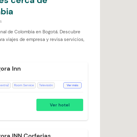
les cerca de
bia
s
onal de Colombia en Bogotá. Descubre
a viajes de empresa y revisa servicios,
ora Inn
 extra)
Room Service
Televisión
Ver más
Desayuno incluido
Ducha
 24 horas
Mini Bar
Ver hotel
Aceptan Niños
stación de Café
Toallas
ora INN Corferias