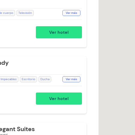
 de cuerpo
Televisión
Ver más
ono
Recepción de 24 horas
Baño Privado
Ducha
Toallas
Ver hotel
WiFi
Aceptan Mascotas
ndy
 Impecables
Escritorio
Ducha
Ver más
bilidad)
Toallas de cuerpo
 24 horas
Aceptan Niños
Toallas
Ver hotel
egant Suites