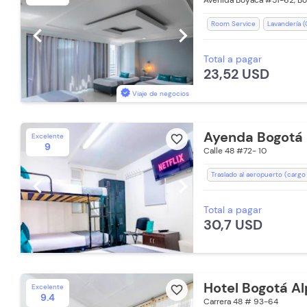
Avenida Boyacá #51-62, B
Room Service
Lavandería (
chevron_left
chevron_right
Espacios Impecables
WiFi
Total a pagar
Baño Privado
Recepción de
23,52 USD
Toallas de cuerpo
Viaje de negocios
Ayenda Bogotá
Excelente
favorite_border
9
Calle 48 #72- 10
Traslado al aeropuerto (cargo
chevron_left
chevron_right
Aceptan Niños
Escritorio
Total a pagar
Recepción de 24 horas
Toa
30,7 USD
Baño Privado
Ducha
Tel
Zona de fumadores
Hotel Bogotá Al
Excelente
favorite_border
9.4
Carrera 48 # 93-64