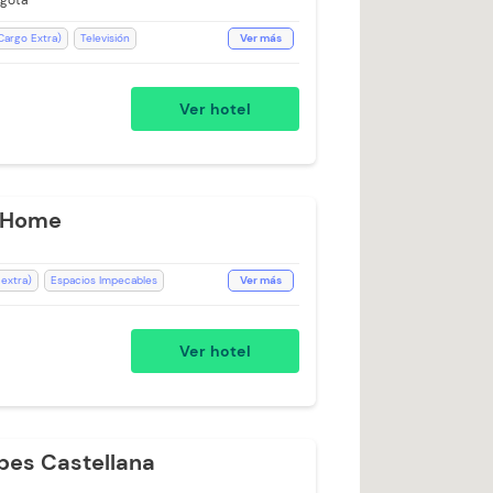
ogotá
Cargo Extra)
Televisión
Ver más
Desayuno incluido
Ducha
 24 horas
Toallas
Aceptan Niños
Ver hotel
 Home
 extra)
Espacios Impecables
Ver más
Toallas de cuerpo
llas
Silla Escritorio
Estación de Café
Ver hotel
evisión con Netflix
WiFi
pes Castellana