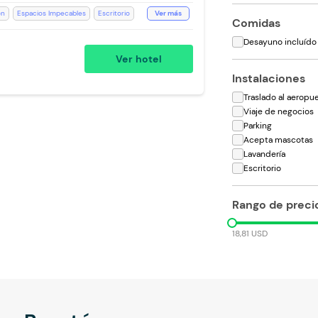
ón
Espacios Impecables
Escritorio
Ver más
Comidas
ivado
Recepción de 24 horas
Desayuno incluído
oallas de cuerpo
Estación de Café
Ver hotel
critorio
WiFi
Instalaciones
Traslado al aeropu
Viaje de negocios
Parking
Acepta mascotas
Lavandería
Escritorio
Rango de preci
18,81 USD