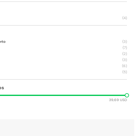
(
4
)
erto
(
3
)
(
7
)
(
2
)
(
3
)
(
6
)
(
5
)
os
39,69 USD