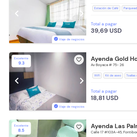
Estación de Café
Parqueade
chevron_left
chevron_right
Lavandería (Cargo Extra)
C
Total a pagar
Espacios Impecables
WiFi
39,69 USD
Toallas de cuerpo
Baño Pri
Aceptan Niños
Toallas
Viaje de negocios
Ayenda Gold H
Excelente
favorite_border
9.3
Av Boyaca # 75- 26
WiFi
Kit de aseo
Toallas
chevron_left
chevron_right
Espacios Impecables
Recep
Total a pagar
Aceptan Mascotas (Cargo Ext
18,81 USD
Ducha
Aceptan Niños
T
Viaje de negocios
Ayenda Las Pa
Excelente
favorite_border
8.5
Calle 17 #103A-45, Fontibo