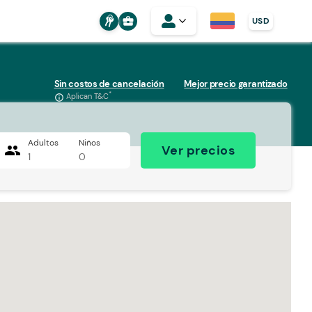
business_center
USD
Sin costos de cancelación
Mejor precio garantizado
*
Aplican T&C
info_outline
Adultos
Niños
people
Ver precios
1
0