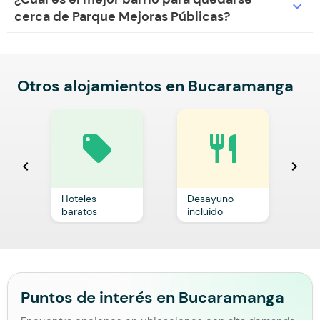
expand_more
cerca de Parque Mejoras Públicas?
Otros alojamientos en Bucaramanga
local_offer
restaurant
chevron_left
chevron_right
Hoteles
Desayuno
C
baratos
incluido
p
Puntos de interés en Bucaramanga