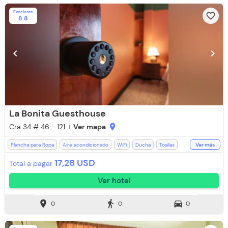
Excelente
favorite_border
8.8
chevron_left
chevron_right
La Bonita Guesthouse
Cra 34 # 46 - 121
Ver mapa
location_on
Plancha para Ropa
Aire acondicionado
WiFi
Ducha
Toallas
Ver más
17,28 USD
Total a pagar
Ver hotel
location_on
directions_walk
directions_car
0
0
0