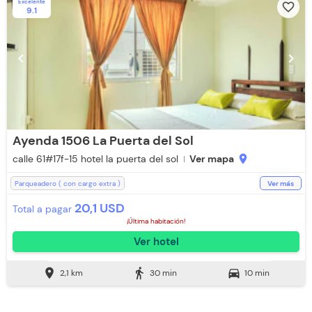
Excelente
favorite_border
9.1
chevron_left
chevron_right
Ayenda 1506 La Puerta del Sol
calle 61#17f-15 hotel la puerta del sol
Ver mapa
location_on
Parqueadero ( con cargo extra )
Ver más
Parqueadero (Sujeto a Disponibilidad)
Room Service
Televisión
20,1 USD
Total a pagar
Espacios Impecables
WiFi
Ducha
Toallas de cuerpo
Teléfono
¡Última habitación!
Baño Privado
Recepción de 24 horas
Ventilador
Ver hotel
Aceptan Mascotas
Aceptan Niños
Toallas
Aire acondicionado
location_on
directions_walk
directions_car
2,1 km
30 min
10 min