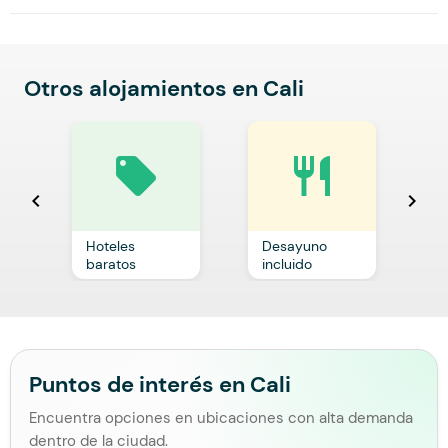
Otros alojamientos en Cali
local_offer
restaurant
chevron_left
chevron_right
Hoteles
Desayuno
C
baratos
incluido
p
Puntos de interés en Cali
Encuentra opciones en ubicaciones con alta demanda
dentro de la ciudad.