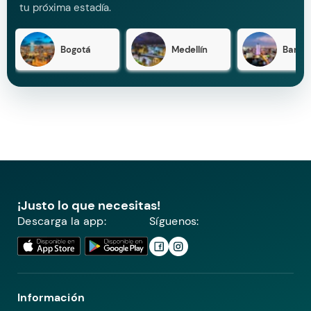
tu próxima estadía.
Bogotá
Medellín
Barran
¡Justo lo que necesitas!
Descarga la app:
Síguenos:
Información