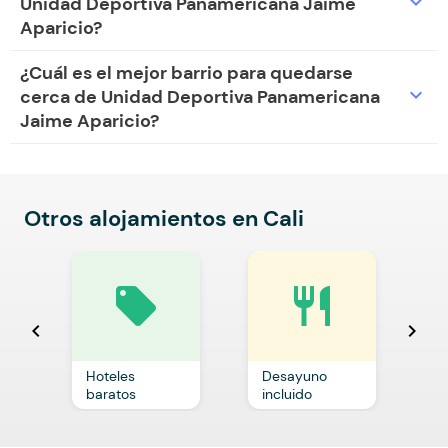
expand_more
Unidad Deportiva Panamericana Jaime
Aparicio?
¿Cuál es el mejor barrio para quedarse
expand_more
cerca de Unidad Deportiva Panamericana
Jaime Aparicio?
Otros alojamientos en Cali
local_offer
restaurant
chevron_left
chevron_right
Hoteles
Desayuno
C
baratos
incluido
p