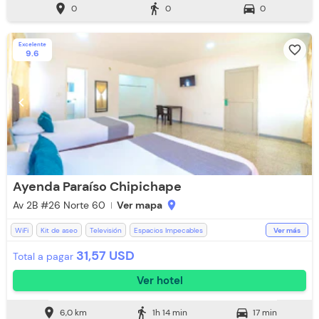
location_on
directions_walk
directions_car
0
0
0
Parqueadero (Sujeto a Disponibilidad)
Aire acondicionado
Toallas
Baño Privado
Excelente
favorite_border
9.6
chevron_left
chevron_right
Ayenda Paraíso Chipichape
Av 2B #26 Norte 60
Ver mapa
location_on
WiFi
Kit de aseo
Televisión
Espacios Impecables
Ver más
Recepción de 24 horas
Ventilador
Toallas de cuerpo
31,57 USD
Total a pagar
Baño Privado
Ducha
Toallas
Ver hotel
Parqueadero (Sujeto a Disponibilidad)
location_on
directions_walk
directions_car
6,0 km
1h 14 min
17 min