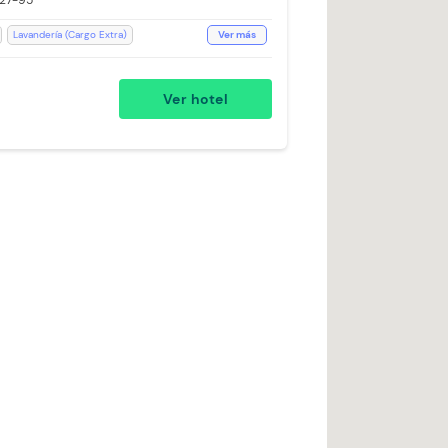
#27-95
Lavandería (Cargo Extra)
Ver más
llas
WiFi
Toallas de cuerpo
bles
Aceptan Niños
Ver hotel
Escritorio
Estación de Café
elo
Silla Escritorio