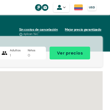
business_center
USD
Sin costos de cancelación
Mejor precio garantizado
*
Aplican T&C
info_outline
Adultos
Niños
people
Ver precios
1
0