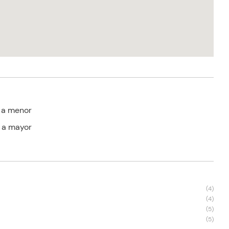
 a menor
 a mayor
s
(
4
)
(
4
)
(
5
)
(
5
)