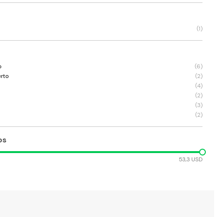
(
1
)
o
(
6
)
erto
(
2
)
(
4
)
(
2
)
(
3
)
(
2
)
os
53,3 USD