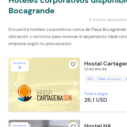
Hoteles corporativos disponibl
Bocagrande
6 hoteles disponible
Encuentra hoteles corporativos cerca de Playa Bocagrande
ubicación y servicios para reservar el alojamiento ideal ce
empresa según tu presupuesto.
Hostal Cartage
Excelente
favorite_border
9
Cll 66 #15-68
WiFi
Toallas de cuerpo
E
chevron_left
chevron_right
Aceptan Niños
Aire acond
Total a pagar
Televisión
Televisión con Ne
26,1 USD
Hostel HA
Excelente
favorite_border