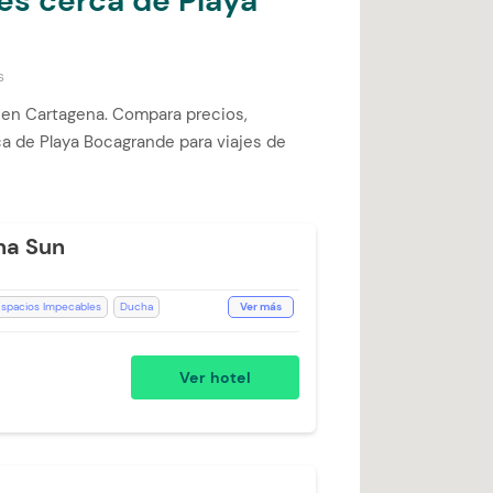
es cerca de Playa
s
 en Cartagena. Compara precios,
rca de Playa Bocagrande para viajes de
na Sun
spacios Impecables
Ducha
Ver más
icionado
Ventilador
Toallas
tflix
Ver hotel