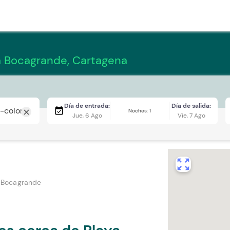
a Bocagrande, Cartagena
Día de entrada:
Día de salida:
event_available
Noches: 1
close
Jue, 6 Ago
Vie, 7 Ago
zoom_out_map
 Bocagrande