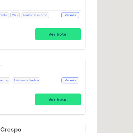
rante
WiFi
Toallas de cuerpo
Ver más
bles
Ducha
Toallas
Baño Privado
Ver hotel
L
 extra)
Asistencia Medica
Ver más
luido
Recepción de 24 horas
s de cuerpo
WiFi
Aire acondicionado
Ver hotel
 Crespo