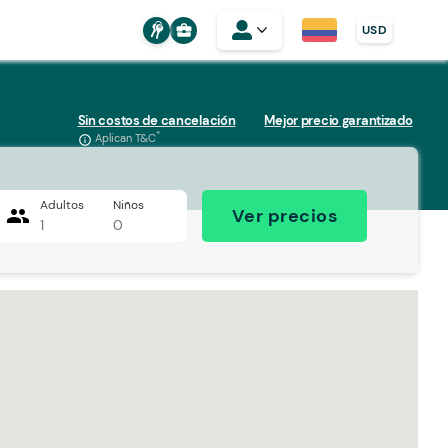
business_center
USD
Sin costos de cancelación
Mejor precio garantizado
*
Aplican T&C
info_outline
Adultos
Niños
people
Ver precios
1
0