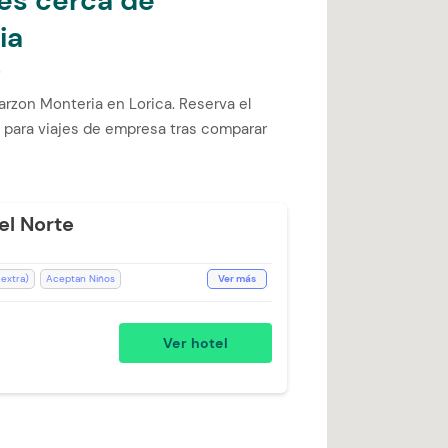
les cerca de
ia
s
rzon Monteria en Lorica. Reserva el
 para viajes de empresa tras comparar
el Norte
 extra)
Aceptan Niños
Ver más
rivado
Desayuno (Cargo Extra)
ión de Café
Lavandería (Cargo Extra)
Ver hotel
jeto a Disponibilidad)
evisión
Toallas de cuerpo
Ventilador
ra)
WiFi