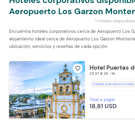
Hoteles corporativos disponib
Aeropuerto Los Garzon Monter
1 hoteles disponible
Encuentra hoteles corporativos cerca de Aeropuerto Los Ga
alojamiento ideal cerca de Aeropuerto Los Garzon Monteria
ubicación, servicios y reseñas de cada opción.
Hotel Puertas d
favorite_border
Cll 27 # 25 - 16
Traslado al aeropuerto (cargo
chevron_left
chevron_right
Aire acondicionado
Baño P
Total a pagar
Espacios Impecables
Estac
18,81 USD
Mini Tienda
Parqueadero (Su
Recepción de 24 horas
Tel
Aceptan Mascotas (Cargo Ext