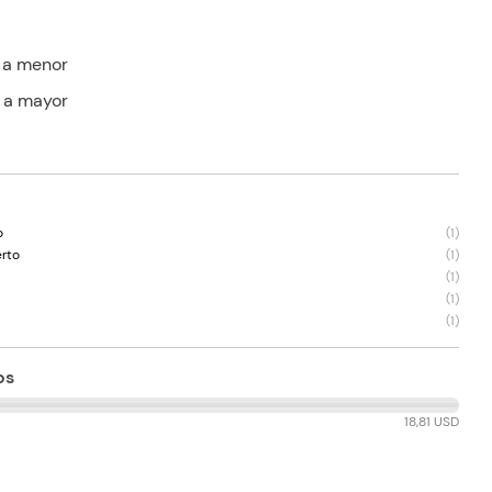
 a menor
 a mayor
o
(
1
)
erto
(
1
)
(
1
)
(
1
)
(
1
)
os
18,81 USD