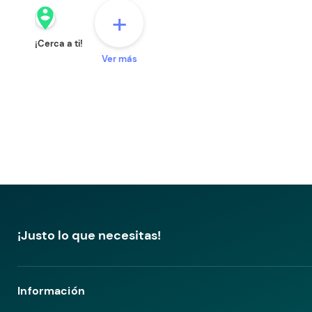
person_pin_circle
+
¡Cerca a ti!
Ver más
¡Justo lo que necesitas!
Información