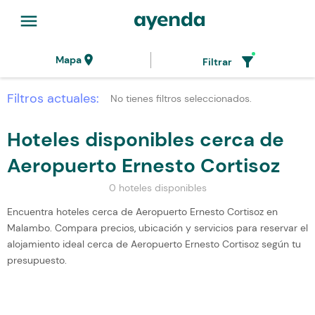
menu
location_on
filter_alt
Mapa
Filtrar
Filtros actuales:
No tienes filtros seleccionados.
Hoteles disponibles cerca de
Aeropuerto Ernesto Cortisoz
0 hoteles disponibles
Encuentra hoteles cerca de Aeropuerto Ernesto Cortisoz en
Malambo. Compara precios, ubicación y servicios para reservar el
alojamiento ideal cerca de Aeropuerto Ernesto Cortisoz según tu
presupuesto.