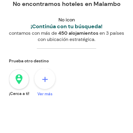
No encontramos hoteles en Malambo
No icon
¡Continúa con tu búsqueda!
contamos con más de
450 alojamientos
en 3 países
con ubicación estratégica.
Prueba otro destino
+
person_pin_circle
¡Cerca a ti!
Ver más