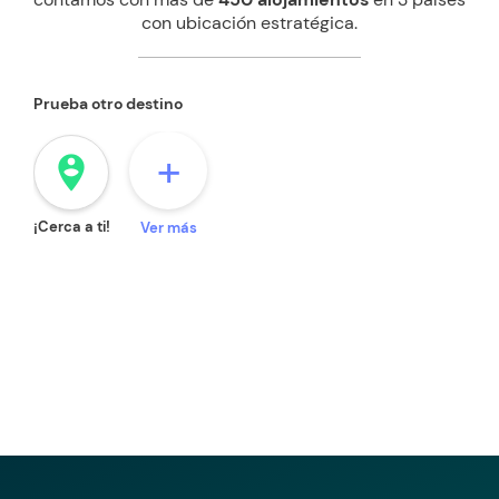
con ubicación estratégica.
Prueba otro destino
+
person_pin_circle
¡Cerca a ti!
Ver más