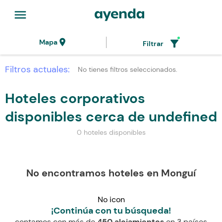
menu
location_on
filter_alt
Mapa
Filtrar
Filtros actuales:
No tienes filtros seleccionados.
Hoteles corporativos
disponibles cerca de undefined
0 hoteles disponibles
No encontramos hoteles en Monguí
No icon
¡Continúa con tu búsqueda!
contamos con más de
450 alojamientos
en 3 países