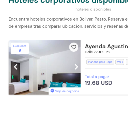
Hoteles corporativos disponibl
1 hoteles disponibles
Encuentra hoteles corporativos en Bolivar, Pasto. Reserva el
de empresa tras comparar ubicación, servicios y reseñas d
Ayenda Agustin
Excelente
favorite_border
9
Calle 22 # 9-52
Plancha para Ropa
WiFi
chevron_left
chevron_right
Espacios Impecables
Recep
Total a pagar
Aceptan Niños
Baño Priva
19,68 USD
Toallas
Lavandería (Cargo E
Parqueadero (Sujeto a Disponi
Viaje de negocios
Aceptan mascotas pequeñas (