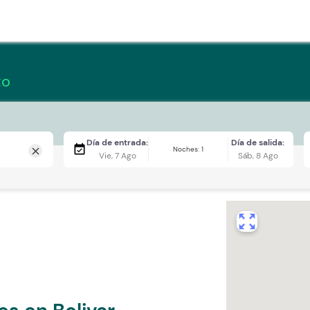
to
Día de entrada:
Día de salida:
event_available
Noches: 1
close
Vie, 7 Ago
Sáb, 8 Ago
zoom_out_map