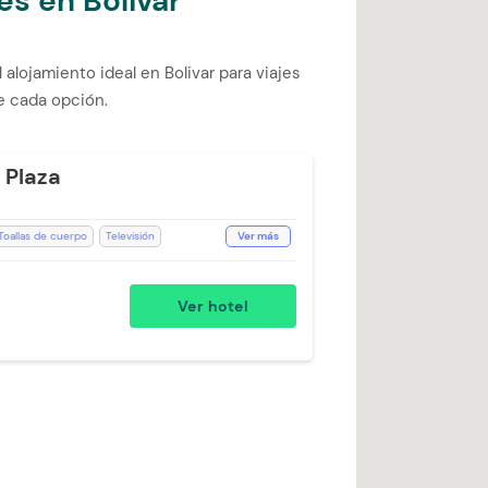
es en Bolivar
 alojamiento ideal en Bolivar para viajes
e cada opción.
 Plaza
Toallas de cuerpo
Televisión
Ver más
ción de 24 horas
Zona de fumadores
do
Ducha
Salón de Eventos
Ver hotel
xtra)
bilidad)
Cargo Extra)