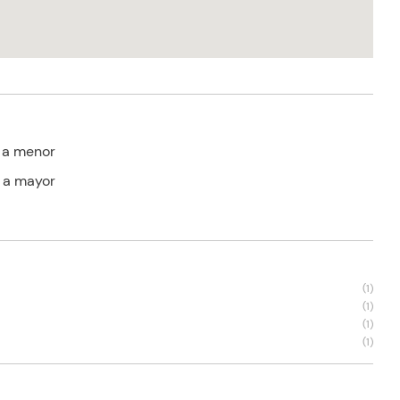
 a menor
 a mayor
s
(
1
)
(
1
)
(
1
)
(
1
)