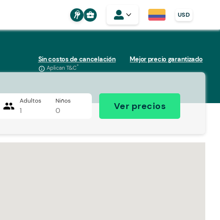
business_center
USD
Sin costos de cancelación
Mejor precio garantizado
*
Aplican T&C
info_outline
Adultos
Niños
people
Ver precios
1
0