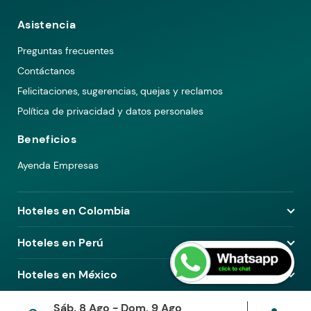
Asistencia
Preguntas frecuentes
Contáctanos
Felicitaciones, sugerencias, quejas y reclamos
Política de privacidad y datos personales
Beneficios
Ayenda Empresas
Hoteles en Colombia
Hoteles en Medellín
Hoteles en Perú
Hoteles en Bogotá
Hoteles en Lima
Hoteles en México
Hoteles en Pereira
Hoteles en Arequipa
Hoteles en Barranquilla
Hoteles en Ciudad de México
Sáb, 8 Ago - Dom, 9 Ago
Hoteles en Piura
© 2026 Ayenda. Todos los derechos reservados.