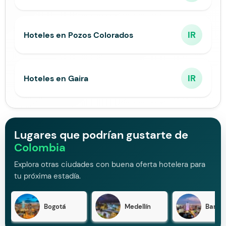
IR
Hoteles en Pozos Colorados
IR
Hoteles en Gaira
Lugares que podrían gustarte de
Colombia
Explora otras ciudades con buena oferta hotelera para
tu próxima estadía.
Bogotá
Medellín
Barran