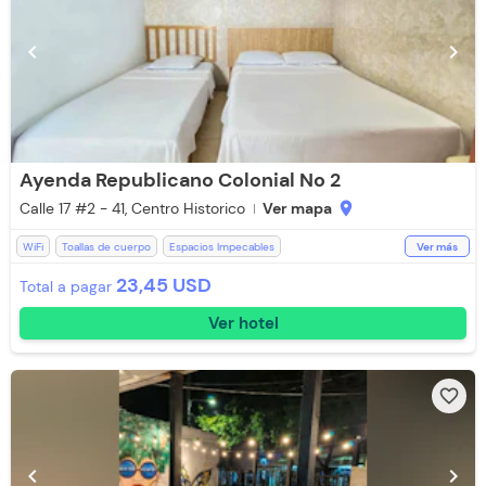
chevron_left
chevron_right
Ayenda Republicano Colonial No 2
Calle 17 #2 - 41, Centro Historico
Ver mapa
location_on
WiFi
Toallas de cuerpo
Espacios Impecables
Ver más
Recepción de 24 horas
Zona de fumadores
Aceptan Niños
23,45 USD
Total a pagar
Baño Privado
Aceptan mascotas pequeñas (Cargo Extra)
Ver hotel
Ventilador
Aire acondicionado
Toallas
favorite_border
chevron_left
chevron_right