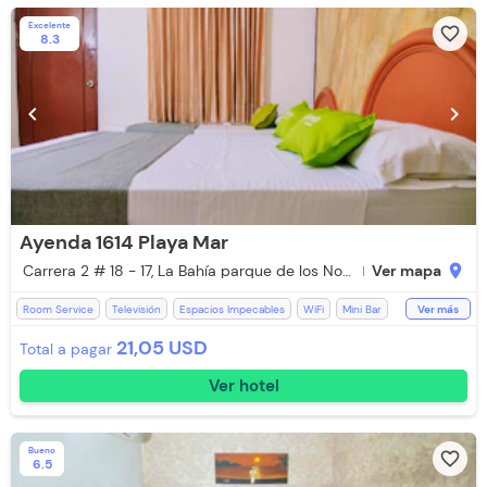
Excelente
favorite_border
8.3
chevron_left
chevron_right
Ayenda 1614 Playa Mar
Carrera 2 # 18 - 17, La Bahía parque de los Novios
Ver mapa
location_on
Room Service
Televisión
Espacios Impecables
WiFi
Mini Bar
Ver más
Toallas de cuerpo
Recepción de 24 horas
Ventilador
21,05 USD
Total a pagar
Aceptan Niños
Baño Privado
Ducha
Toallas
Ver hotel
Bueno
favorite_border
6.5