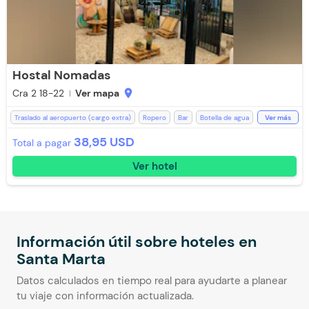
Hostal Nomadas
Cra 2 18-22
Ver mapa
location_on
Traslado al aeropuerto (cargo extra)
Ropero
Bar
Botella de agua
Ver más
Cocina
Desayuno incluido
Ducha
Espacios Impecables
38,95 USD
Total a pagar
Estación de Café
Kit de aseo
Lavandería (Cargo Extra)
Ver hotel
Mini Tienda
Parqueadero (Sujeto a Disponibilidad)
Recepción de 24 horas
Restaurante
Room Service
Televisión
Toallas de cuerpo
Ventilador
WiFi
Aire acondicionado
Zona de fumadores
Baño Privado
Información útil sobre hoteles en
Santa Marta
Datos calculados en tiempo real para ayudarte a planear
tu viaje con información actualizada.