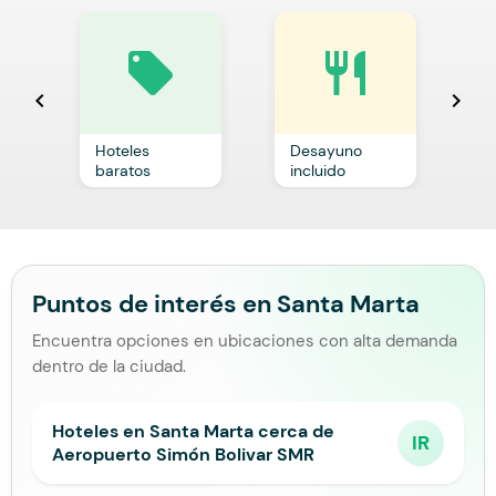
local_offer
restaurant
chevron_left
chevron_right
Hoteles
Desayuno
C
baratos
incluido
p
Puntos de interés en Santa Marta
Encuentra opciones en ubicaciones con alta demanda
dentro de la ciudad.
Hoteles en Santa Marta cerca de
IR
Aeropuerto Simón Bolivar SMR