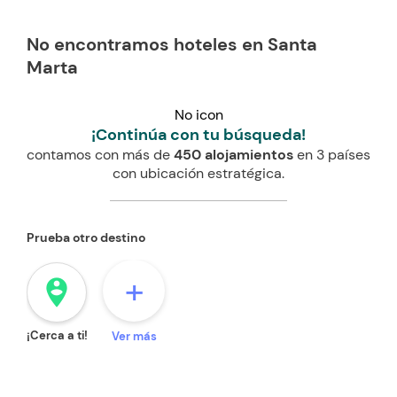
No encontramos hoteles en Santa
Marta
No icon
¡Continúa con tu búsqueda!
contamos con más de
450 alojamientos
en 3 países
con ubicación estratégica.
Prueba otro destino
+
person_pin_circle
¡Cerca a ti!
Ver más