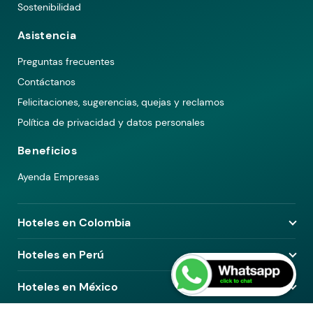
Sostenibilidad
Asistencia
Preguntas frecuentes
Contáctanos
Felicitaciones, sugerencias, quejas y reclamos
Política de privacidad y datos personales
Beneficios
Ayenda Empresas
Hoteles en Colombia
Hoteles en Medellín
Hoteles en Perú
Hoteles en Bogotá
Hoteles en Lima
Hoteles en México
Hoteles en Pereira
Hoteles en Arequipa
Hoteles en Barranquilla
Hoteles en Ciudad de México