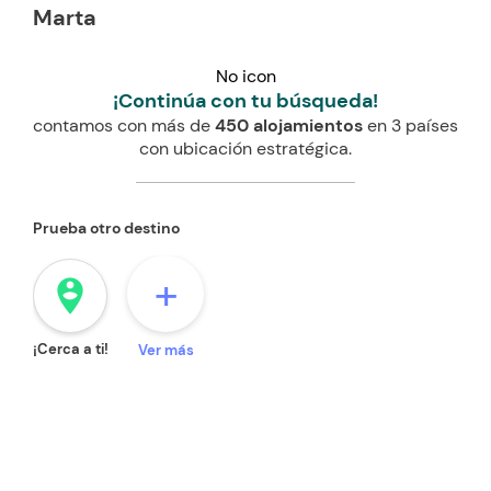
Marta
No icon
¡Continúa con tu búsqueda!
contamos con más de
450 alojamientos
en 3 países
con ubicación estratégica.
Prueba otro destino
+
person_pin_circle
¡Cerca a ti!
Ver más