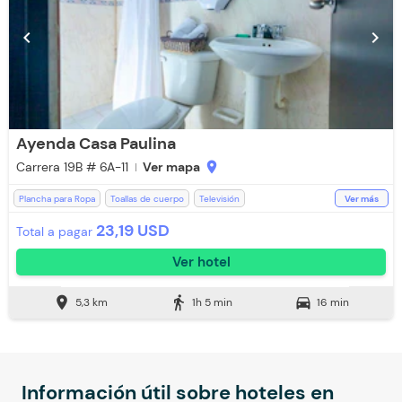
chevron_left
chevron_right
Ayenda Casa Paulina
Carrera 19B # 6A-11
Ver mapa
location_on
Plancha para Ropa
Toallas de cuerpo
Televisión
Ver más
Espacios Impecables
Aire acondicionado
Aceptan Niños
23,19 USD
Total a pagar
Baño Privado
Ducha
WiFi
Toallas
Ver hotel
location_on
directions_walk
directions_car
5,3 km
1h 5 min
16 min
Información útil sobre hoteles en