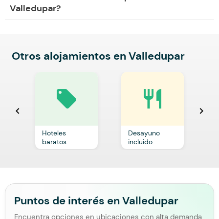
Valledupar?
Otros alojamientos en Valledupar
local_offer
restaurant
chevron_left
chevron_right
Hoteles
Desayuno
C
baratos
incluido
p
Puntos de interés en Valledupar
Encuentra opciones en ubicaciones con alta demanda