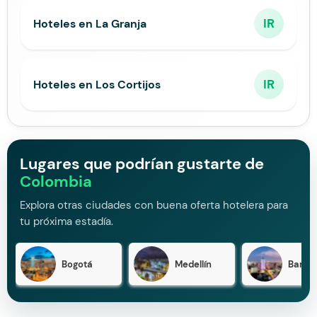
IR
Hoteles en La Granja
IR
Hoteles en Los Cortijos
Lugares que podrían gustarte de
Colombia
Explora otras ciudades con buena oferta hotelera para
tu próxima estadía.
Bogotá
Medellín
Barran