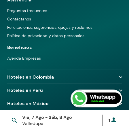
Preguntas frecuentes
Contáctanos
Felicitaciones, sugerencias, quejas y reclamos
Política de privacidad y datos personales
Beneficios
Ayenda Empresas
Hoteles en Colombia
Hoteles en Medellín
Hoteles en Perú
Hoteles en Bogotá
Hoteles en Lima
Hoteles en México
Hoteles en Pereira
Hoteles en Arequipa
Hoteles en Barranquilla
Hoteles en Ciudad de México
Vie, 7 Ago - Sáb, 8 Ago
Hoteles en Piura
© 2026 Ayenda. Todos los derechos reservados.
person
search
1
Hoteles en Cali
Hoteles en Guadalajara
Valledupar
Términos y condiciones
Política de privacidad
Hoteles en Cusco