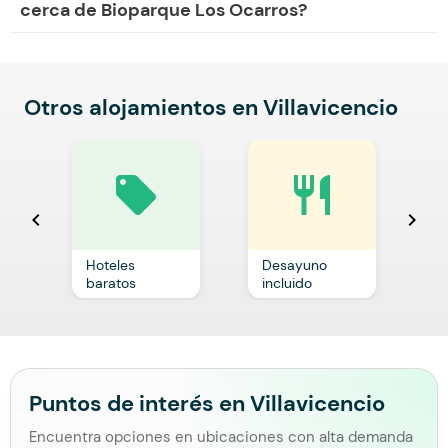
cerca de Bioparque Los Ocarros?
Otros alojamientos en Villavicencio
local_offer
restaurant
chevron_left
chevron_right
Hoteles
Desayuno
C
baratos
incluido
p
Puntos de interés en Villavicencio
Encuentra opciones en ubicaciones con alta demanda