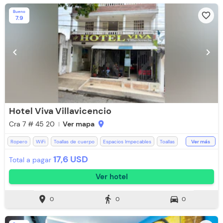
Bueno
favorite_border
7.9
chevron_left
chevron_right
Hotel Viva Villavicencio
Cra 7 # 45 20
Ver mapa
location_on
Ropero
WiFi
Toallas de cuerpo
Espacios Impecables
Toallas
Ver más
17,6 USD
Total a pagar
Ver hotel
location_on
directions_walk
directions_car
0
0
0