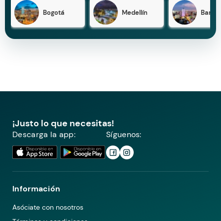
Bogotá
Medellín
Barran
¡Justo lo que necesitas!
Descarga la app:
Síguenos:
Información
Asóciate con nosotros