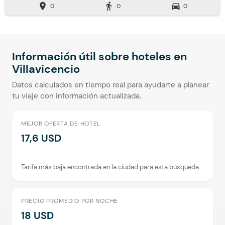
location_on
directions_walk
directions_car
0
0
0
Información útil sobre hoteles en
Villavicencio
Datos calculados en tiempo real para ayudarte a planear
tu viaje con información actualizada.
MEJOR OFERTA DE HOTEL
17,6 USD
Tarifa más baja encontrada en la ciudad para esta búsqueda.
PRECIO PROMEDIO POR NOCHE
18 USD