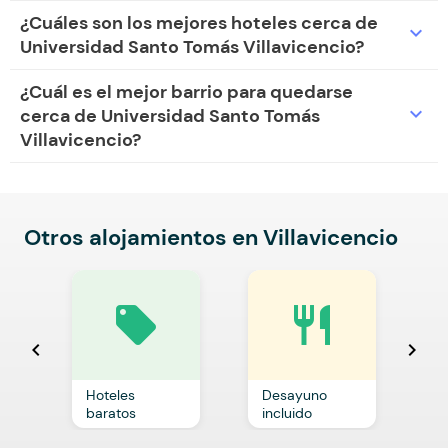
¿Cuáles son los mejores hoteles cerca de
expand_more
Universidad Santo Tomás Villavicencio?
¿Cuál es el mejor barrio para quedarse
expand_more
cerca de Universidad Santo Tomás
Villavicencio?
Otros alojamientos en Villavicencio
local_offer
restaurant
chevron_left
chevron_right
Hoteles
Desayuno
C
baratos
incluido
p