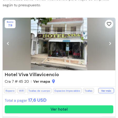
según tu presupuesto.
Bueno
favorite_border
7.9
chevron_left
chevron_right
Hotel Viva Villavicencio
Cra 7 # 45 20
Ver mapa
location_on
Ropero
WiFi
Toallas de cuerpo
Espacios Impecables
Toallas
Ver más
17,6 USD
Total a pagar
Ver hotel