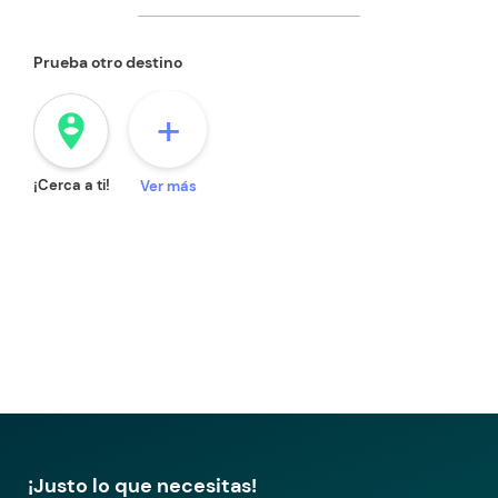
Prueba otro destino
+
person_pin_circle
¡Cerca a ti!
Ver más
¡Justo lo que necesitas!