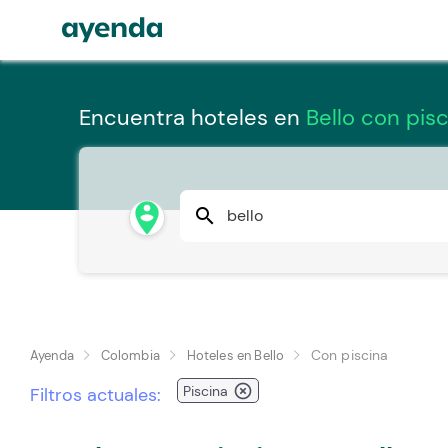
Encuentra hoteles en
Bello con pisc
person_pin_circle
search
Con piscina
Ayenda
Colombia
Hoteles en Bello
highlight_off
Piscina
Filtros actuales: