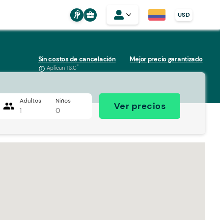
business_center
USD
Sin costos de cancelación
Mejor precio garantizado
*
Aplican T&C
info_outline
Adultos
Niños
people
Ver precios
1
0