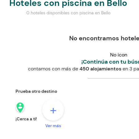
Hoteles con piscina en Bello
0 hoteles disponibles con piscina en Bello
No encontramos hotele
No icon
¡Continúa con tu bús
contamos con más de
450 alojamientos
en 3 pa
Prueba otro destino
person_pin_circle
+
¡Cerca a ti!
Ver más