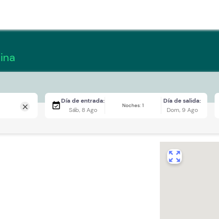
ina
Día de entrada:
Día de salida:
event_available
Noches: 1
close
Sáb, 8 Ago
Dom, 9 Ago
zoom_out_map