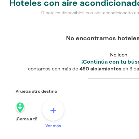
Hoteles con aire acondicionad
0 hoteles disponibles con aire acondicionado e
No encontramos hoteles
No icon
¡Continúa con tu bús
contamos con más de
450 alojamientos
en 3 pa
Prueba otro destino
person_pin_circle
+
¡Cerca a ti!
Ver más