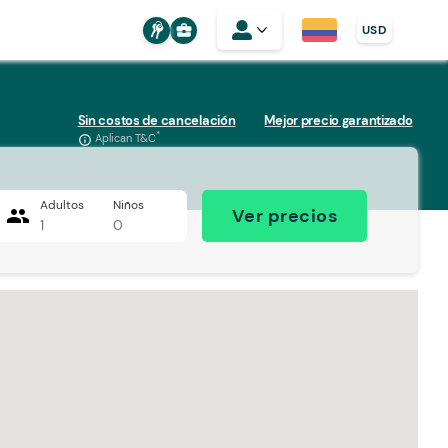
business_center
USD
Sin costos de cancelación
Mejor precio garantizado
*
Aplican T&C
info_outline
Adultos
Niños
people
Ver precios
1
0