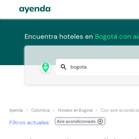
Encuentra hoteles en
Bogotá con a
person_pin_circle
search
Con aire acondici
Ayenda
Colombia
Hoteles en Bogotá
highlight_off
Aire acondicionado
Filtros actuales: