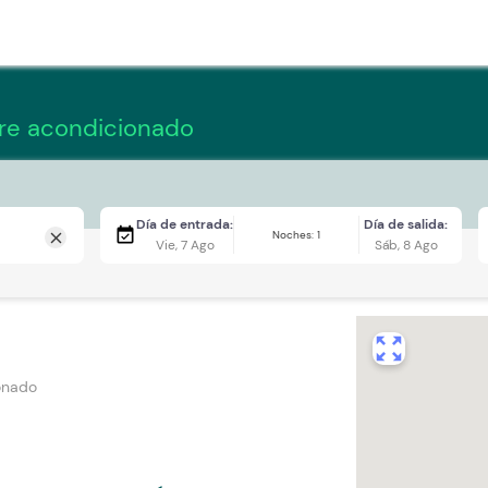
ire acondicionado
Día de entrada:
Día de salida:
event_available
Noches: 1
close
Vie, 7 Ago
Sáb, 8 Ago
zoom_out_map
onado