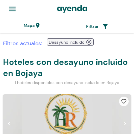
menu
location_on
filter_alt
Mapa
Filtrar
highlight_off
Desayuno incluído
Filtros actuales:
Hoteles con desayuno incluido
en Bojaya
1 hoteles disponibles con desayuno incluido en Bojaya
favorite_border
chevron_left
chevron_right