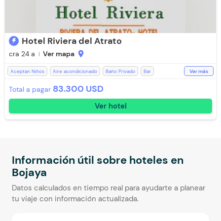
Hotel Riviera del Atrato
cra 24 a
Ver mapa
location_on
Aceptan Niños
Aire acondicionado
Baño Privado
Bar
Ver más
Desayuno incluido
Ducha
Escritorio
Estación de Café
83.300 USD
Total a pagar
Lavandería (Cargo Extra)
Planta Electrica
Recepción de 24 horas
Ver hotel
Restaurante
Salón de Eventos
Silla Escritorio
Televisión
Televisión con Netflix
Toallas de cuerpo
Ventilador
WiFi
Información útil sobre hoteles en
Bojaya
Datos calculados en tiempo real para ayudarte a planear
tu viaje con información actualizada.