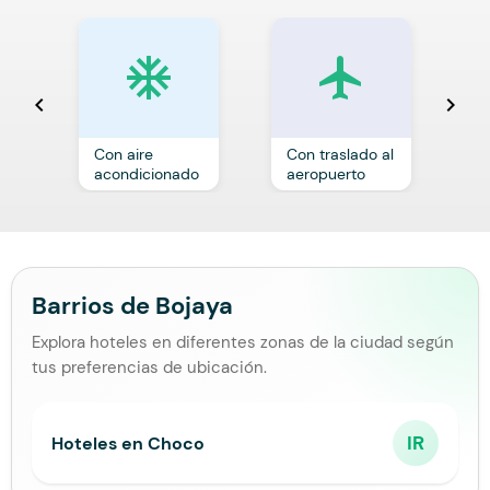
ac_unit
local_airport
chevron_left
chevron_right
Con aire
Con traslado al
C
acondicionado
aeropuerto
p
Barrios de Bojaya
Explora hoteles en diferentes zonas de la ciudad según
tus preferencias de ubicación.
IR
Hoteles en Choco