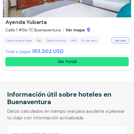
Ayenda Yubarta
Calle 1 #5b-17, Buenaventura
Ver mapa
location_on
Plancha para Ropa
Bar
Silla Escritorio
WiFi
Kit de aseo
Ver más
Toallas de cuerpo
Televisión
Espacios Impecables
183.302 USD
Total a pagar
Estación de Café
Teléfono
Recepción de 24 horas
Ver hotel
Aceptan Niños
Room Service
Baño Privado
Ducha
Caja Fuerte
Salón de Eventos
Ascensor
Restaurante
Desayuno incluido
Aire acondicionado
Toallas
Botones
Secador de pelo
Escritorio
Lavandería (Cargo Extra)
Información útil sobre hoteles en
Buenaventura
Datos calculados en tiempo real para ayudarte a planear
tu viaje con información actualizada.