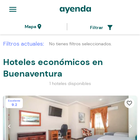
menu
location_on
filter_alt
Mapa
Filtrar
Filtros actuales:
No tienes filtros seleccionados.
Hoteles económicos en
Buenaventura
1 hoteles disponibles
Excelente
favorite_border
9.2
chevron_left
chevron_right