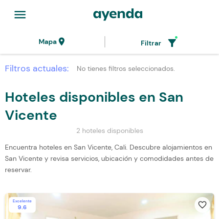
menu
location_on
filter_alt
Mapa
Filtrar
Filtros actuales:
No tienes filtros seleccionados.
Hoteles disponibles en San
Vicente
2 hoteles disponibles
Encuentra hoteles en San Vicente, Cali. Descubre alojamientos en
San Vicente y revisa servicios, ubicación y comodidades antes de
reservar.
Excelente
favorite_border
9.6