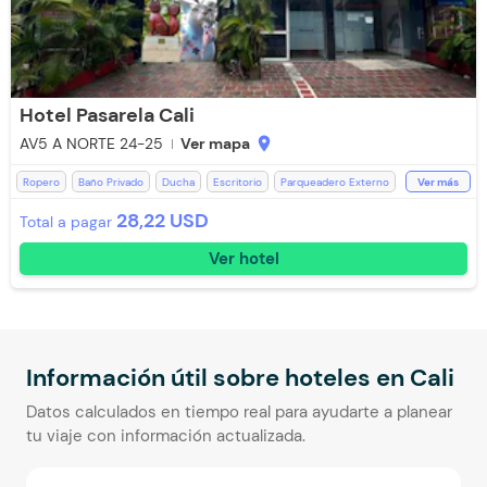
Hotel Pasarela Cali
AV5 A NORTE 24-25
Ver mapa
location_on
Ropero
Baño Privado
Ducha
Escritorio
Parqueadero Externo
Ver más
Parqueadero (Sujeto a Disponibilidad)
Recepción de 24 horas
28,22 USD
Total a pagar
Teléfono
Televisión
Televisión con Netflix
Toallas
Ver hotel
Toallas de cuerpo
Ventilador
Aire acondicionado
WiFi
Información útil sobre hoteles en
Cali
Datos calculados en tiempo real para ayudarte a planear
tu viaje con información actualizada.