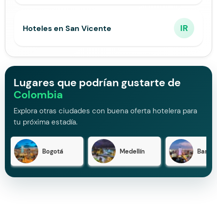
IR
Hoteles en San Vicente
Lugares que podrían gustarte de
Colombia
Explora otras ciudades con buena oferta hotelera para
tu próxima estadía.
Bogotá
Medellín
Barran