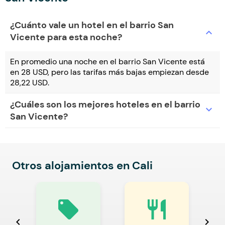
¿Cuánto vale un hotel en el barrio San
expand_more
Vicente para esta noche?
En promedio una noche en el barrio San Vicente está
en 28 USD, pero las tarifas más bajas empiezan desde
28,22 USD.
¿Cuáles son los mejores hoteles en el barrio
expand_more
San Vicente?
Otros alojamientos en Cali
local_offer
restaurant
chevron_left
chevron_right