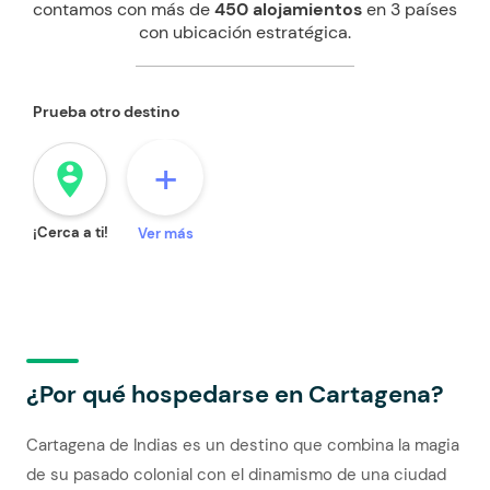
contamos con más de
450 alojamientos
en 3 países
con ubicación estratégica.
Prueba otro destino
+
person_pin_circle
¡Cerca a ti!
Ver más
¿Por qué hospedarse en Cartagena?
Cartagena de Indias es un destino que combina la magia
de su pasado colonial con el dinamismo de una ciudad