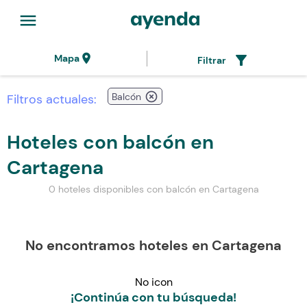
menu
location_on
filter_alt
Mapa
Filtrar
highlight_off
Balcón
Filtros actuales:
Hoteles con balcón en
Cartagena
0 hoteles disponibles con balcón en Cartagena
No encontramos hoteles en Cartagena
No icon
¡Continúa con tu búsqueda!