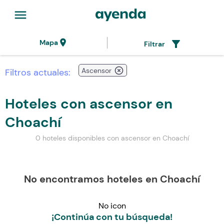
menu
location_on
filter_alt
Mapa
Filtrar
highlight_off
Ascensor
Filtros actuales:
Hoteles con ascensor en
Choachí
0 hoteles disponibles con ascensor en Choachí
No encontramos hoteles en Choachí
No icon
¡Continúa con tu búsqueda!