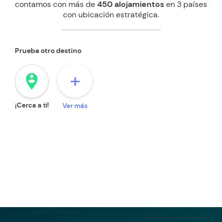
contamos con más de
450 alojamientos
en 3 países
con ubicación estratégica.
Prueba otro destino
+
person_pin_circle
¡Cerca a ti!
Ver más