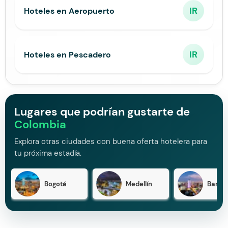
IR
Hoteles en Aeropuerto
IR
Hoteles en Pescadero
Lugares que podrían gustarte de
Colombia
Explora otras ciudades con buena oferta hotelera para
tu próxima estadía.
Bogotá
Medellín
Barran