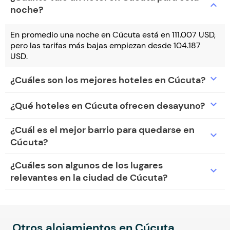
expand_more
noche?
En promedio una noche en Cúcuta está en 111.007 USD,
pero las tarifas más bajas empiezan desde 104.187
USD.
expand_more
¿Cuáles son los mejores hoteles en Cúcuta?
expand_more
¿Qué hoteles en Cúcuta ofrecen desayuno?
¿Cuál es el mejor barrio para quedarse en
expand_more
Cúcuta?
¿Cuáles son algunos de los lugares
expand_more
relevantes en la ciudad de Cúcuta?
Otros alojamientos en Cúcuta