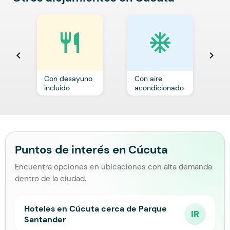
restaurant
ac_unit
chevron_left
chevron_right
Con desayuno
Con aire
C
incluido
acondicionado
a
Puntos de interés en Cúcuta
Encuentra opciones en ubicaciones con alta demanda
dentro de la ciudad.
Hoteles en Cúcuta cerca de Parque
IR
Santander