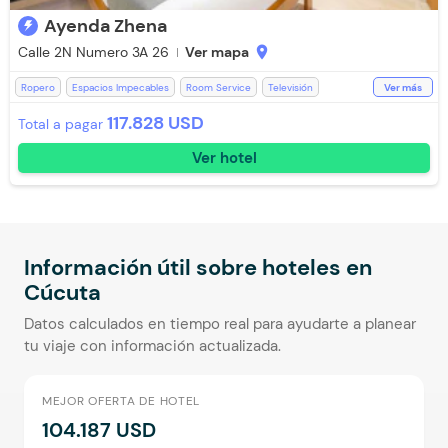
Ayenda Zhena
Calle 2N Numero 3A 26
Ver mapa
location_on
Ropero
Espacios Impecables
Room Service
Televisión
Ver más
Recepción de 24 horas
Restaurante
Aire acondicionado
117.828 USD
Total a pagar
Lavandería (Cargo Extra)
Toallas de cuerpo
Baño Privado
WiFi
Ver hotel
Toallas
Aceptan Niños
Escritorio
Parqueadero (Sujeto a Disponibilidad)
Silla Escritorio
Teléfono
Parqueadero Externo
Televisión con Netflix
Kit de aseo
Ducha
Información útil sobre hoteles en
Cúcuta
Datos calculados en tiempo real para ayudarte a planear
tu viaje con información actualizada.
MEJOR OFERTA DE HOTEL
104.187 USD