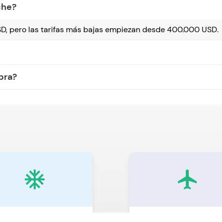
che?
D, pero las tarifas más bajas empiezan desde 400.000 USD.
bra?
ac_unit
local_airport
aire acondicionado
Con traslado al aeropuert