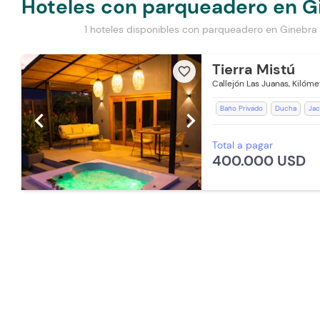
Hoteles con parqueadero en G
1 hoteles disponibles con parqueadero en Ginebra
Tierra Mistú
favorite_border
Callejón Las Juanas, Kilómet
Baño Privado
Ducha
Jac
chevron_left
chevron_right
Parqueadero (Sujeto a Disponi
Total a pagar
Ventilador
WiFi
Espacio
400.000 USD
Parqueadero Nocturno