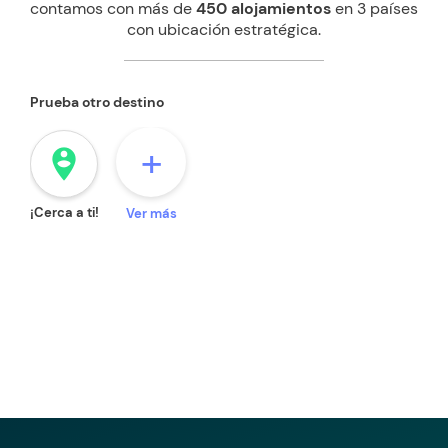
contamos con más de
450 alojamientos
en 3 países
con ubicación estratégica.
Prueba otro destino
+
person_pin_circle
¡Cerca a ti!
Ver más