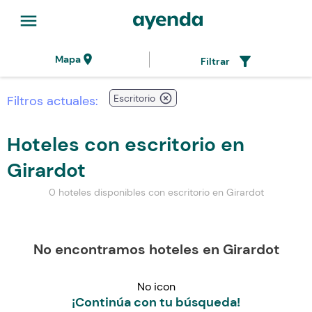
menu
location_on
filter_alt
Mapa
Filtrar
highlight_off
Escritorio
Filtros actuales:
Hoteles con escritorio en
Girardot
0 hoteles disponibles con escritorio en Girardot
No encontramos hoteles en Girardot
No icon
¡Continúa con tu búsqueda!