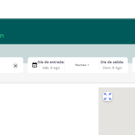
ón
Día de entrada:
Día de salida:
event_available
Noches: 1
close
Sáb, 8 Ago
Dom, 9 Ago
zoom_out_map