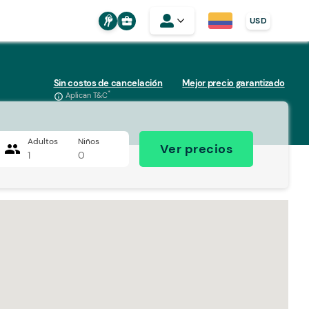
business_center
USD
Sin costos de cancelación
Mejor precio garantizado
*
Aplican T&C
info_outline
Adultos
Niños
people
Ver precios
1
0