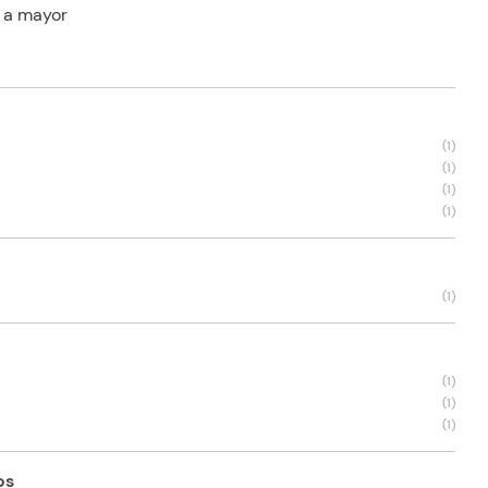
 a mayor
s
(
1
)
(
1
)
(
1
)
(
1
)
(
1
)
(
1
)
(
1
)
(
1
)
os