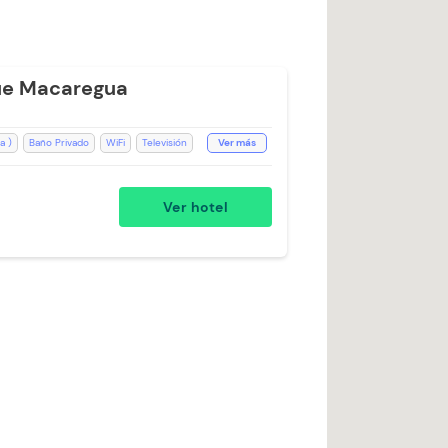
ue Macaregua
a )
Baño Privado
WiFi
Televisión
Ver más
n de 24 horas
Desayuno incluido
oallas de cuerpo
Ducha
Ver hotel
s