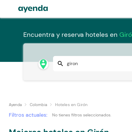
Encuentra y reserva hoteles en
Gir
person_pin_circle
search
Hoteles en Girón
Ayenda
Colombia
Filtros actuales:
No tienes filtros seleccionados.