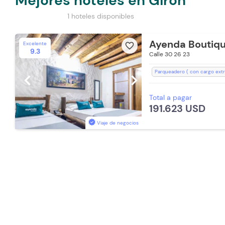
Mejores hoteles en Girón
1 hoteles disponibles
Ayenda Boutiq
Excelente
favorite_border
9.3
Calle 30 26 23
Parqueadero ( con cargo extr
chevron_left
chevron_right
Estación de Café
Recepció
Total a pagar
Lavandería (Cargo Extra)
T
191.623 USD
Espacios Impecables
Toalla
Viaje de negocios