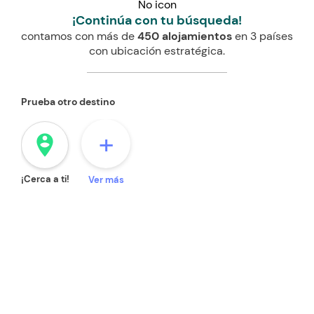
No icon
¡Continúa con tu búsqueda!
contamos con más de
450 alojamientos
en 3 países
con ubicación estratégica.
Prueba otro destino
+
person_pin_circle
¡Cerca a ti!
Ver más