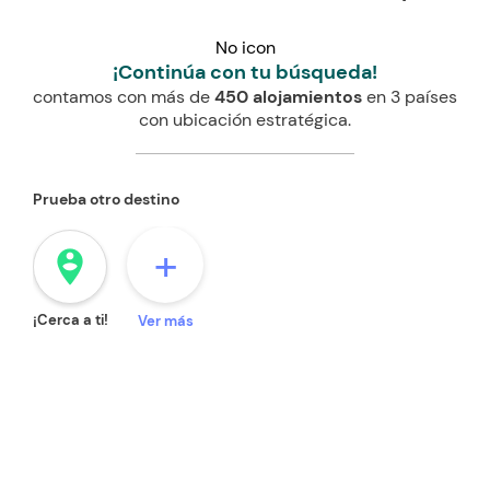
No icon
¡Continúa con tu búsqueda!
contamos con más de
450 alojamientos
en 3 países
con ubicación estratégica.
Prueba otro destino
+
person_pin_circle
¡Cerca a ti!
Ver más