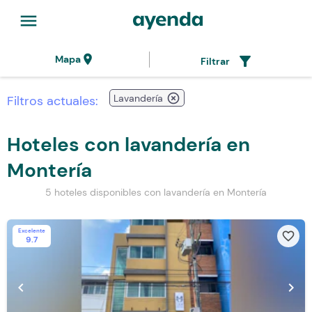
menu
location_on
filter_alt
Mapa
Filtrar
highlight_off
Lavandería
Filtros actuales:
Hoteles con lavandería en
Montería
5 hoteles disponibles con lavandería en Montería
Excelente
favorite_border
9.7
chevron_left
chevron_right