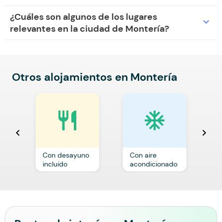
¿Cuáles son algunos de los lugares
expand_more
relevantes en la ciudad de Montería?
Otros alojamientos en Montería
restaurant
ac_unit
chevron_left
chevron_right
Con desayuno
Con aire
C
incluido
acondicionado
a