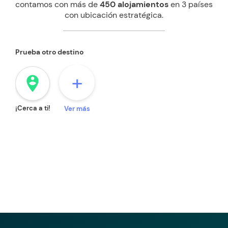
contamos con más de
450 alojamientos
en 3 países
con ubicación estratégica.
Prueba otro destino
+
person_pin_circle
¡Cerca a ti!
Ver más