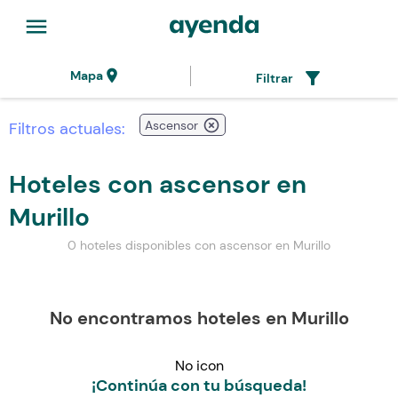
menu
location_on
filter_alt
Mapa
Filtrar
highlight_off
Ascensor
Filtros actuales:
Hoteles con ascensor en
Murillo
0 hoteles disponibles con ascensor en Murillo
No encontramos hoteles en Murillo
No icon
¡Continúa con tu búsqueda!