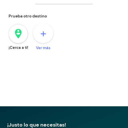
Prueba otro destino
+
person_pin_circle
¡Cerca a ti!
Ver más
¡Justo lo que necesitas!