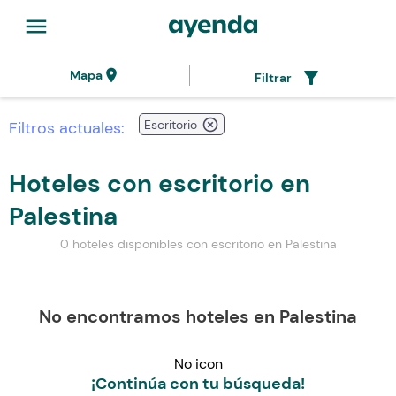
menu
location_on
filter_alt
Mapa
Filtrar
highlight_off
Escritorio
Filtros actuales:
Hoteles con escritorio en
Palestina
0 hoteles disponibles con escritorio en Palestina
No encontramos hoteles en Palestina
No icon
¡Continúa con tu búsqueda!