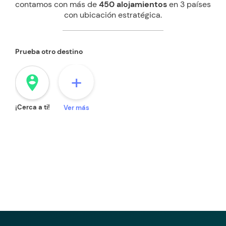
contamos con más de
450 alojamientos
en 3 países
con ubicación estratégica.
Prueba otro destino
+
person_pin_circle
¡Cerca a ti!
Ver más