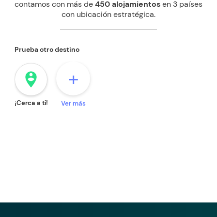
contamos con más de
450 alojamientos
en 3 países
con ubicación estratégica.
Prueba otro destino
+
person_pin_circle
¡Cerca a ti!
Ver más