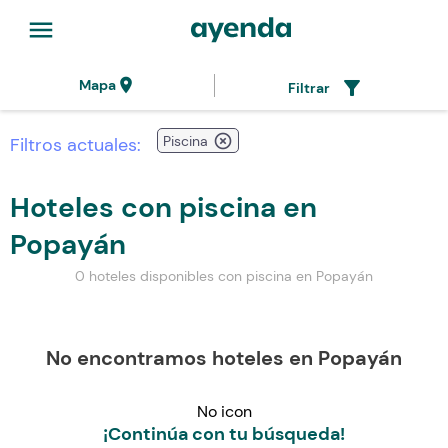
menu
location_on
filter_alt
Mapa
Filtrar
highlight_off
Piscina
Filtros actuales:
Hoteles con piscina en
Popayán
0 hoteles disponibles con piscina en Popayán
No encontramos hoteles en Popayán
No icon
¡Continúa con tu búsqueda!