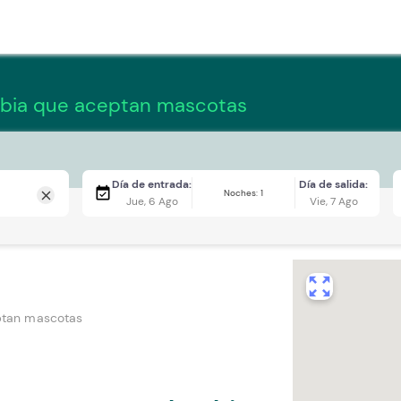
bia que aceptan mascotas
Día de entrada:
Día de salida:
event_available
Noches: 1
close
Jue, 6 Ago
Vie, 7 Ago
zoom_out_map
tan mascotas