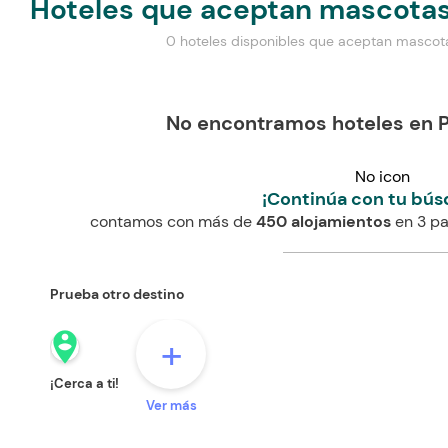
Hoteles que aceptan mascotas
0 hoteles disponibles que aceptan mascot
No encontramos hoteles en 
No icon
¡Continúa con tu bús
contamos con más de
450 alojamientos
en 3 pa
Prueba otro destino
person_pin_circle
+
¡Cerca a ti!
Ver más