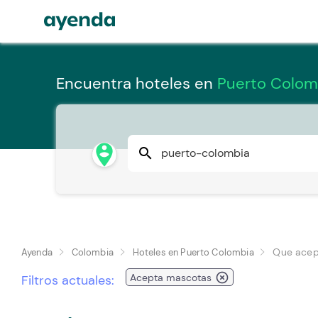
Encuentra hoteles en
Puerto Colom
person_pin_circle
search
Que acep
Ayenda
Colombia
Hoteles en Puerto Colombia
highlight_off
Acepta mascotas
Filtros actuales: