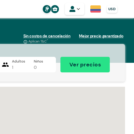
business_center
USD
Sin costos de cancelación
Mejor precio garantizado
*
Aplican T&C
info_outline
Adultos
Niños
people
Ver precios
1
0