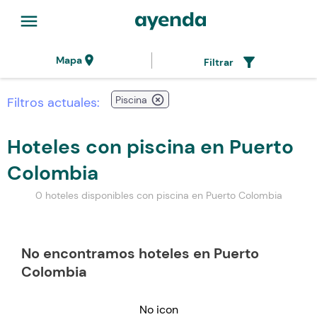
menu
location_on
filter_alt
Mapa
Filtrar
highlight_off
Piscina
Filtros actuales:
Hoteles con piscina en Puerto
Colombia
0 hoteles disponibles con piscina en Puerto Colombia
No encontramos hoteles en Puerto
Colombia
No icon