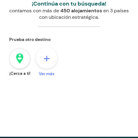
¡Continúa con tu búsqueda!
contamos con más de
450 alojamientos
en 3 países
con ubicación estratégica.
Prueba otro destino
+
person_pin_circle
¡Cerca a ti!
Ver más