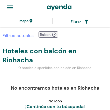
menu
location_on
filter_alt
Mapa
Filtrar
highlight_off
Balcón
Filtros actuales:
Hoteles con balcón en
Riohacha
0 hoteles disponibles con balcón en Riohacha
No encontramos hoteles en Riohacha
No icon
¡Continúa con tu búsqueda!