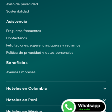
Aviso de privacidad
Sostenibilidad
Asistencia
Preguntas frecuentes
Contáctanos
Felicitaciones, sugerencias, quejas y reclamos
Política de privacidad y datos personales
Beneficios
Ayenda Empresas
Hoteles en Colombia
Hoteles en Medellín
Hoteles en Perú
Hoteles en Bogotá
Hoteles en Lima
Hoteles en México