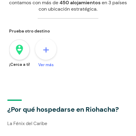
contamos con más de
450 alojamientos
en 3 países
con ubicación estratégica.
Prueba otro destino
+
person_pin_circle
¡Cerca a ti!
Ver más
¿Por qué hospedarse en Riohacha?
La Fénix del Caribe