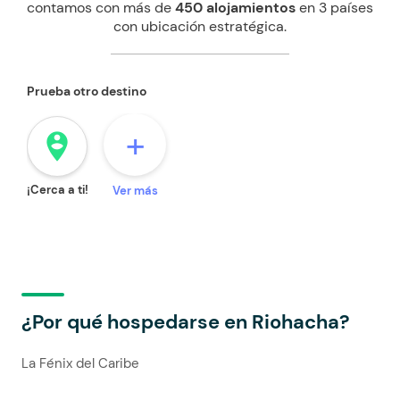
contamos con más de
450 alojamientos
en 3 países
con ubicación estratégica.
Prueba otro destino
+
person_pin_circle
¡Cerca a ti!
Ver más
¿Por qué hospedarse en Riohacha?
La Fénix del Caribe