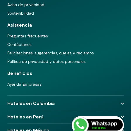
Aviso de privacidad
Sostenibilidad
Asistencia
Preguntas frecuentes
Contáctanos
Felicitaciones, sugerencias, quejas y reclamos
Política de privacidad y datos personales
Beneficios
Ayenda Empresas
Hoteles en Colombia
Hoteles en Medellín
Hoteles en Perú
Hoteles en Bogotá
Hoteles en Lima
Hoteles en México