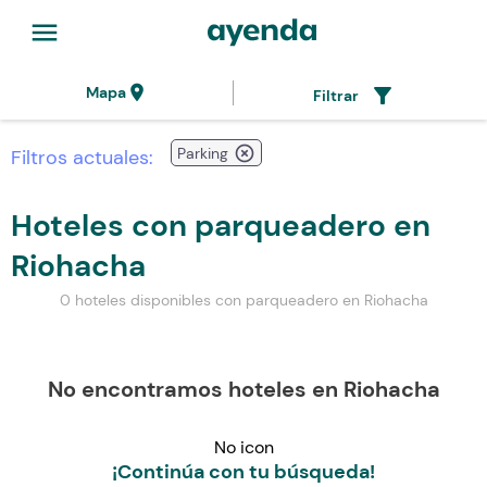
menu
location_on
filter_alt
Mapa
Filtrar
highlight_off
Parking
Filtros actuales:
Hoteles con parqueadero en
Riohacha
0 hoteles disponibles con parqueadero en Riohacha
No encontramos hoteles en Riohacha
No icon
¡Continúa con tu búsqueda!