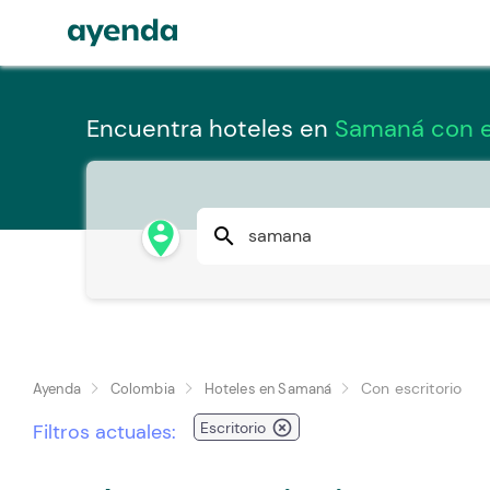
Encuentra hoteles en
Samaná con e
person_pin_circle
search
Con escritorio
Ayenda
Colombia
Hoteles en Samaná
highlight_off
Escritorio
Filtros actuales: