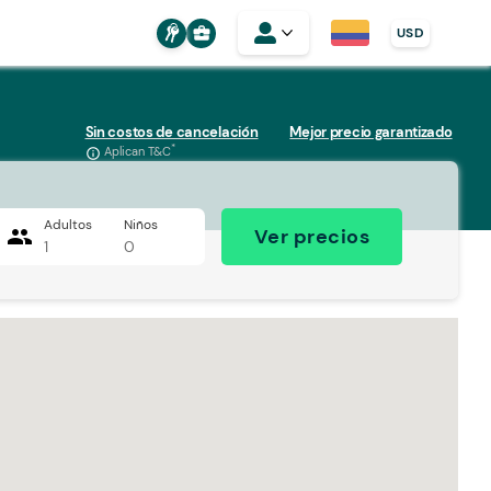
business_center
USD
Sin costos de cancelación
Mejor precio garantizado
*
Aplican T&C
info_outline
Adultos
Niños
people
Ver precios
1
0