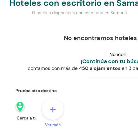
Hoteles con escritorio en Sam
0 hoteles disponibles con escritorio en Samaná
No encontramos hotele
No icon
¡Continúa con tu bús
contamos con más de
450 alojamientos
en 3 pa
Prueba otro destino
person_pin_circle
+
¡Cerca a ti!
Ver más