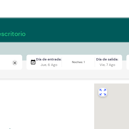
scritorio
Día de entrada:
Día de salida:
event_available
Noches: 1
close
Jue, 6 Ago
Vie, 7 Ago
zoom_out_map